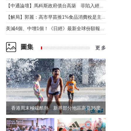
【中通論壇】馬科斯政府債台高築 菲陷入經濟困境與南海對抗惡循環？
【解局】郭麗：高市早苗推1%食品消費稅是主動作為還是被迫“飲鴆止渴”
美減4個、中增1個！《日經》最新全球份額報告透露了什麼？
圖集
更 多
香港周末極端酷熱 新界部分地區高見36度