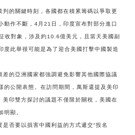
談判的關鍵時刻，各國都在積累籌碼以爭取更
小動作不斷，4月21日，印度宣布對部分進口
征收對象，涉及約10.6億美元，且當天美國副
印度此舉很可能是為了迎合美國打擊中國製造
順差的亞洲國家都強調避免影響其他國際協議
樣的公開表態。在訪問期間，萬斯還提及美印
”，美印雙方探討的議題不僅限於關稅，美國在
加明顯。
度是否要以損害中國利益的方式遞交“投名