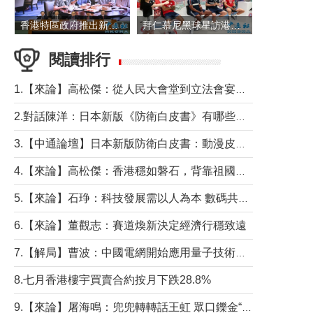
香港特區政府推出新一批銀色債券 每手1萬元保底息4.25厘
拜仁慕尼黑球星訪港 與球迷近距離互動
閱讀排行
1.【來論】高松傑：從人民大會堂到立法會宴會廳——香港管治新範式的完整拼圖
2.對話陳洋：日本新版《防衛白皮書》有哪些點值得警惕？
3.【中通論壇】日本新版防衛白皮書：動漫皮包藏不住軍國野心
4.【來論】高松傑：香港穩如磐石，背靠祖國才是真正的“終極護城河”
5.【來論】石琤：科技發展需以人為本 數碼共融不應讓長者放棄傳統生活方式
6.【來論】董觀志：賽道煥新決定經濟行穩致遠
7.【解局】曹波：中國電網開始應用量子技術，以後會不再停電嗎？
8.七月香港樓宇買賣合約按月下跌28.8%
9.【來論】屠海鳴：兜兜轉轉話王虹 眾口鑠金“一邊倒”