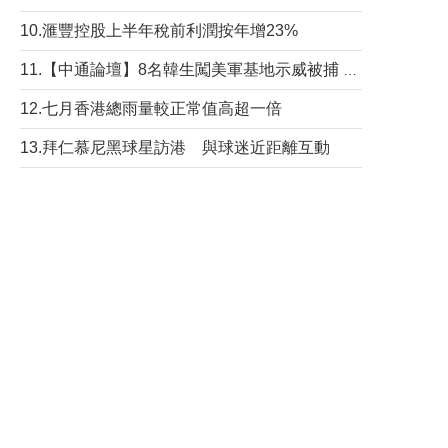
10.滙豐控股上半年稅前利潤按年增23%
11.【中通論壇】8名韓生闖美軍基地示威被捕 韓國年輕人反美情緒從何而來？
12.七月香港總雨量較正常值高超一倍
13.拜仁慕尼黑球星訪港 與球迷近距離互動