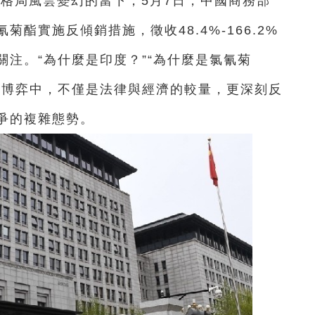
易格局風雲變幻的當下，5月7日，中國商務部
酯實施反傾銷措施，徵收48.4%-166.2%
注。“為什麼是印度？”“為什麼是氯氰菊
易博弈中，不僅是法律與經濟的較量，更深刻反
爭的複雜態勢。