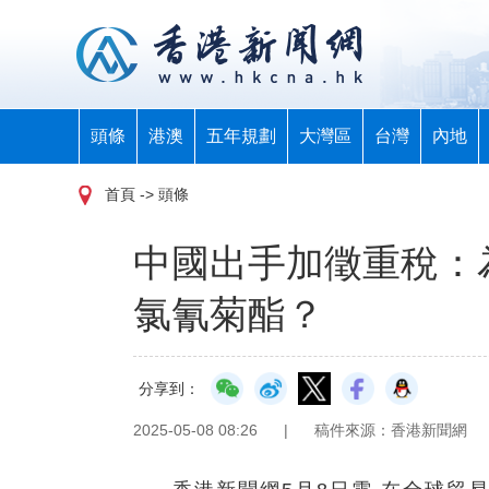
頭條
港澳
五年規劃
大灣區
台灣
內地
首頁
-> 頭條
中國出手加徵重稅：
氯氰菊酯？
分享到：
2025-05-08 08:26
|
稿件來源：香港新聞網