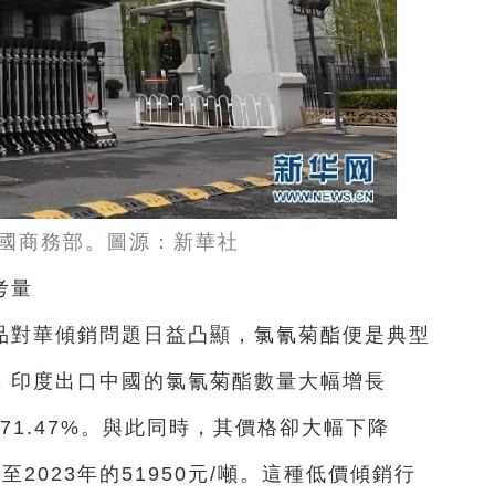
國商務部。圖源：新華社
考量
品對華傾銷問題日益凸顯，氯氰菊酯便是典型
3年，印度出口中國的氯氰菊酯數量大幅增長
升至71.47%。與此同時，其價格卻大幅下降
噸降至2023年的51950元/噸。這種低價傾銷行