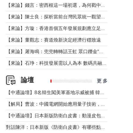
【來論】錢言：密西根這一場初選，為何戳中了兩黨最痛的神經？
【來論】陳士良：探析當前台灣民眾統一觀望心態的深層成因
【來論】方璇：香港首個五年發展規劃應立足民生務實前行
【來論】董觀志：賽道煥新決定經濟行穩致遠
【來論】屠海鳴：兜兜轉轉話王虹 眾口鑠金“一邊倒”
【來論】石琤：科技發展需以人為本 數碼共融不應讓長者放棄傳統生活方式
論壇
更 多
【中通論壇】8名韓生闖美軍基地示威被捕 韓國年輕人反美情緒從何而來？
【解局】曹波：中國電網開始應用量子技術，以後會不再停電嗎？
【中通論壇】日本新版防衛白皮書：動漫皮包藏不住軍國野心
對話陳洋：日本新版《防衛白皮書》有哪些點值得警惕？