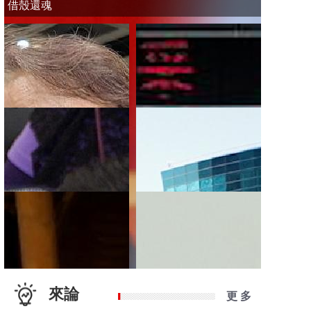
借殼還魂
來論
更 多