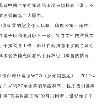
導致中國企業同類產品市場份額持續下滑，不
業經營面臨巨大壓力。
印度企業的態度令人玩味。印度公司不僅在回
件電子版和紙質版不一致、答卷文件內容與文
，干擾調查工作，而且在商務部兩次同意延期
疵後發放補充問卷給予解釋說明機會的情況
依然嚴格遵循WTO《反傾銷協定》，在12個
示共采納27家企業的舉證材料，程序透明度獲
中國“貿易保護主義”的有力回擊，也彰顯了中