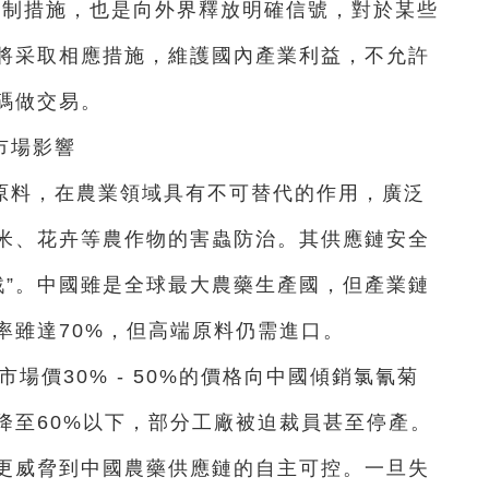
反制措施，也是向外界釋放明確信號，對於某些
將采取相應措施，維護國內產業利益，不允許
碼做交易。
市場影響
原料，在農業領域具有不可替代的作用，廣泛
米、花卉等農作物的害蟲防治。其供應鏈安全
戰”。中國雖是全球最大農藥生產國，但產業鏈
率雖達70%，但高端原料仍需進口。
市場價30% - 50%的價格向中國傾銷氯氰菊
降至60%以下，部分工廠被迫裁員甚至停產。
更威脅到中國農藥供應鏈的自主可控。一旦失