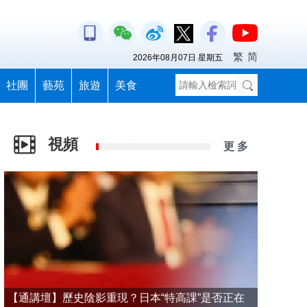
繁
简
2026年08月07日 星期五
社團
藝苑
旅遊
美食
視頻
更 多
【通講壇】歷史陰影重現？日本“特高課”是否正在