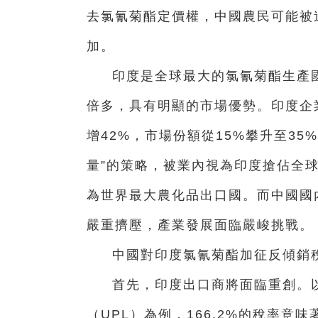
去氯氰菊酯定價權，中國農民可能被
加。
印度是全球最大的氯氰菊酯生產
倍多，具有明顯的市場優勢。印度企業
增42%，市場份額從15%攀升至35
量”的策略，被業內視為印度搶佔全球
為世界最大農化品出口國。而中國國
嚴重擠壓，產業發展面臨嚴峻挑戰。
中國對印度氯氰菊酯加征反傾銷
首先，印度出口商將面臨重創。以
（UPL）為例，166.2%的稅率意