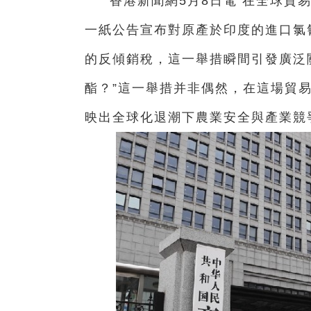
香港新聞網5月8日電 在全球貿
一紙公告宣布對原產於印度的進口氯氰菊
的反傾銷稅，這一舉措瞬間引發廣泛關
酯？”這一舉措并非偶然，在這場貿
映出全球化退潮下農業安全與產業競