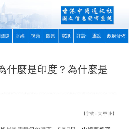
國際
財經
視頻
圖集
電訊
評論
通說
政府發佈
為什麼是印度？為什麼是
【字號：
大
中
小
】