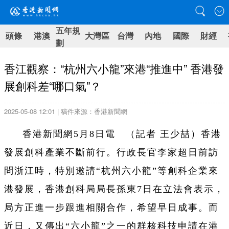
五年規
頭條
港澳
大灣區
台灣
內地
國際
財經
劃
香江觀察：“杭州六小龍”來港“推進中” 香港發
展創科差“哪口氣”？
2025-05-08 12:01 | 稿件來源：香港新聞網
香港新聞網5月8日電 （記者 王少喆）香港
發展創科產業不斷前行。行政長官李家超日前訪
問浙江時，特別邀請“杭州六小龍”等創科企業來
港發展，香港創科局局長孫東7日在立法會表示，
局方正進一步跟進相關合作，希望早日成事。而
近日，又傳出“六小龍”之一的群核科技申請在港