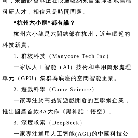
司，朱皓說香港正在快速吸納來自全球各地高端
科研人才，相信只是時間問題。
“
杭州六小龍
”
都有誰？
杭州六小龍是六間總部在杭州，近年崛起的
科技新貴。
1. 群核科技（Manycore Tech Inc）
一家以人工智能（AI）技術和專用圖形處理
單元（GPU）集群為底座的空間智能企業。
2. 遊戲科學（Game Science）
一家專注於高品質遊戲開發的互聯網企業，
推出國產首款3A大作《黑神話：悟空》。
3. 深度求索（DeepSeek）
一家專注通用人工智能(AGI)的中國科技公