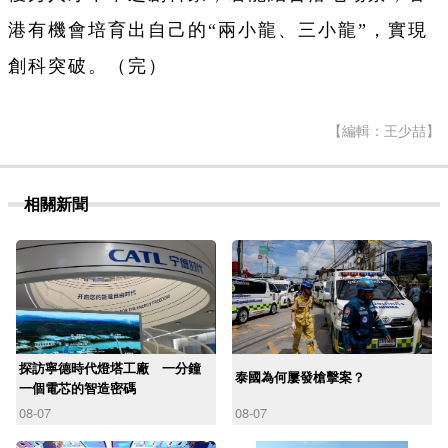
港有機會培育出自己的“兩小龍、三小龍”，實現
創科突破。（完）
【編輯：王少喆】
相關新聞
探訪寧德時代燈塔工廠 一分鐘
泰國為何屢發槍擊案？
一個電芯的智造密碼
08-07
08-07