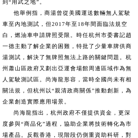
到“用武之地”。
他舉例指，商湯曾從美國運送數輛無人駕駛
車至內地測試，但2017年至18年間面臨法規空
白，燃油車申請牌照受限。時任杭州市委書記趙
一德主動了解企業的困難，特批了少量車牌供商
湯測試，解決了無牌照無法上路的關鍵問題。杭
州蕭山區政府又劃出亞運會場館周邊區域作為無
人駕駛測試區。尚海龍形容，當時全國尚未有相
關法規，但杭州以“親清政商關係”推動創新，為
企業創造實際應用場景。
尚海龍指出，杭州政府不僅提供資金，更深
度參與“商品化”過程，協助企業將技術轉化為市
場產品。反觀香港，現階段仍側重資助科研，對