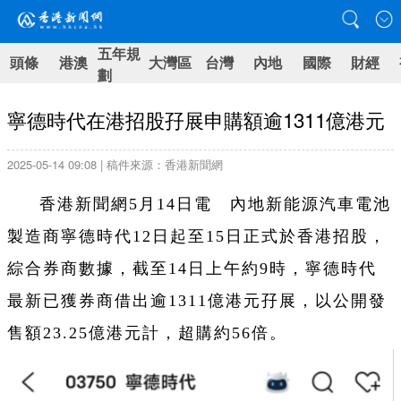
五年規
頭條
港澳
大灣區
台灣
內地
國際
財經
劃
寧德時代在港招股孖展申購額逾1311億港元
2025-05-14 09:08 | 稿件來源：香港新聞網
香港新聞網5月14日電 內地新能源汽車電池
製造商寧德時代12日起至15日正式於香港招股，
綜合券商數據，截至14日上午約9時，寧德時代
最新已獲券商借出逾1311億港元孖展，以公開發
售額23.25億港元計，超購約56倍。