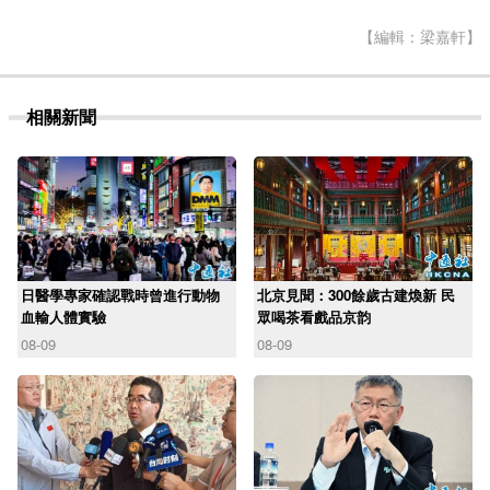
【編輯：梁嘉軒】
相關新聞
日醫學專家確認戰時曾進行動物
北京見聞：300餘歲古建煥新 民
血輸人體實驗
眾喝茶看戲品京韵
08-09
08-09