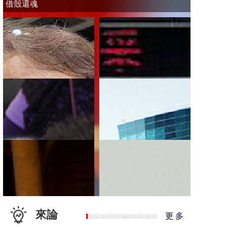
借殼還魂
來論
更 多