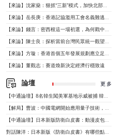
【來論】沈家燊：狠抓“三新”模式，加快北部都會區建設
【來論】岳長庚：香港記協濫用工會名義難逃法律制裁
【來論】錢言：密西根這一場初選，為何戳中了兩黨最痛的神經？
【來論】陳士良：探析當前台灣民眾統一觀望心態的深層成因
【來論】方璇：香港首個五年發展規劃應立足民生務實前行
【來論】董觀志：賽道煥新決定經濟行穩致遠
論壇
更 多
【中通論壇】8名韓生闖美軍基地示威被捕 韓國年輕人反美情緒從何而來？
【解局】曹波：中國電網開始應用量子技術，以後會不再停電嗎？
【中通論壇】日本新版防衛白皮書：動漫皮包藏不住軍國野心
對話陳洋：日本新版《防衛白皮書》有哪些點值得警惕？