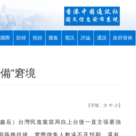
國際
財經
視頻
圖集
電訊
評論
通說
政府發佈
備”窘境
【字號：
大
中
小
】
施鑫岳）
台灣民進黨當局自上台後一直主張要強
期義務役後，實際徵集人數遠不及預期，還有