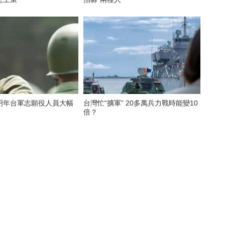
明年台軍志願役人員大幅
台灣忙“擴軍” 20多萬兵力戰時能變10
倍？