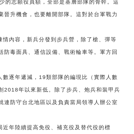
減少的志願役員額，全部是基層部隊的骨幹。這
棄晉升機會，也要離開部隊。這對於台軍戰力
陳情內容，新兵分發到步兵營，除了槍、彈等
括防毒面具、通信設備、戰術輪車等。軍方回
。
人數逐年遞減，19類部隊的編現比（實際人數
2018年以來新低。除了步兵、炮兵和裝甲兵
就連防守台北地區以及負責當局領導人辦公室
局近年陸續提高免役、補充役及替代役的標