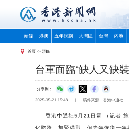
頭條
港澳
五年規劃
大灣區
台灣
內地
首頁
-> 頭條
台軍面臨“缺人又缺裝
分享到：
2025-05-21 15:48
|
稿件來源：香港中通社
香港中通社5月21日電 （記者 
化防務，加緊備戰，但去年恢復一年