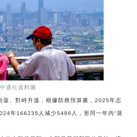
中通社資料圖
蕩、對峙升溫，根據防務預算書，2025年志
24年166235人減少5486人，形同一年內“蒸