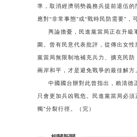
準，取消經濟弱勢義務兵提前退伍的
應對“非常事態”或“戰時民防需要”
輿論擔憂，民進黨當局正在升級軍
圍。曾有民意代表批評，從傳出女性
黨當局無限制地補充兵力、擴充民防
兩岸和平，才是避免戰爭的最佳解方
中國國台辦對此曾指出，賴清德正
只會更加兵凶戰危。民進黨當局必須正
獨”分裂行徑。（完）