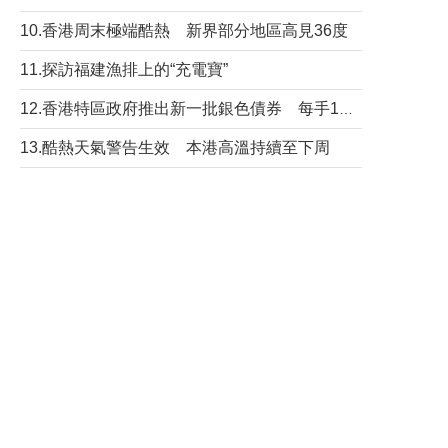
10.香港周末極端酷熱 新界部分地區高見36度
11.探訪福建漁排上的“充電寶”
12.香港特區政府推出新一批銀色債券 每手1萬元保底息4.25厘
13.酷熱天氣警告生效 本港高溫持續至下周