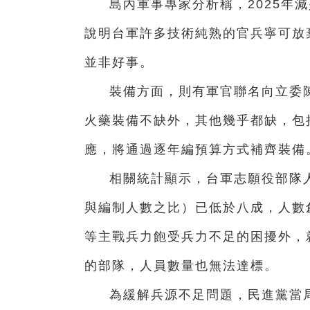
島內軍事專家分析稱，2025年
說明台軍許多技術純熟的官兵寧可放
並非好事。
裝備方面，則有軍官聯名向立委
火藥裝備不缺外，其他幾乎都缺，包
應，將通過逐年編預算方式補齊裝備
相關統計顯示，台軍志願役部隊
與編制人數之比）已低於八成，人數創
等主戰兵力飽受兵力不足的困擾外，
的部隊，人員數量也無法達標。
為緩解兵源不足問題，民進黨當