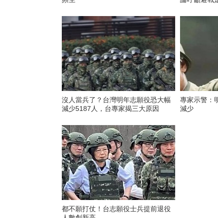
沒人當兵了？台灣明年志願役恐大幅
專家示警：
減少5187人，台專家揭三大原因
減少
都不願打仗！台志願役士兵提前退役
人數創新高