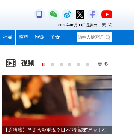
繁
简
2026年08月08日 星期六
社團
藝苑
旅遊
美食
視頻
更 多
【通講壇】歷史陰影重現？日本“特高課”是否正在