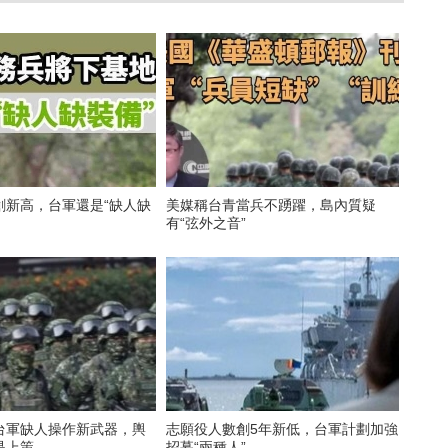
創新高，台軍還是“缺人缺
美媒稱台青當兵不踴躍，島內質疑
有“弦外之音”
台軍缺人操作新武器，輿
志願役人數創5年新低，台軍計劃加強
是上策
招募“兩種人”