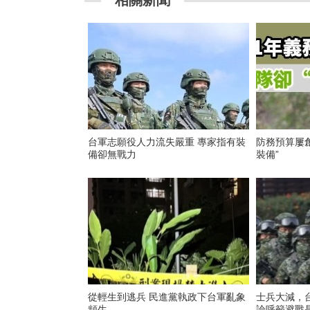
相關新聞
台軍志願役人力流失嚴重 專家指有裝
防務預算屢
備卻無戰力
裝備”
從輕生到逃兵 民進黨執政下台軍亂象
士兵大減，
頻生
論呼籲避戰