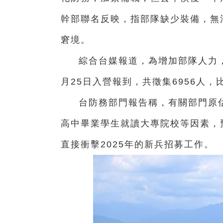
幹部聯名反映，指部隊缺少裝備，無
窘境。
綜合台媒報道，為增加部隊人力
月25日入營報到，共徵集6956人，比
台防務部門報告稱，有關部門原估
高中畢業學生就讀大專院校等因素，預
直接衝擊2025年的新兵招募工作。