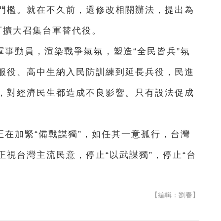
門檻。就在不久前，還修改相關辦法，提出為
，可擴大召集台軍替代役。
事動員，渲染戰爭氣氛，塑造“全民皆兵”氛
服役、高中生納入民防訓練到延長兵役，民進
，對經濟民生都造成不良影響。只有設法促成
。
在加緊“備戰謀獨”，如任其一意孤行，台灣
視台灣主流民意，停止“以武謀獨”，停止“台
【編輯：劉春】