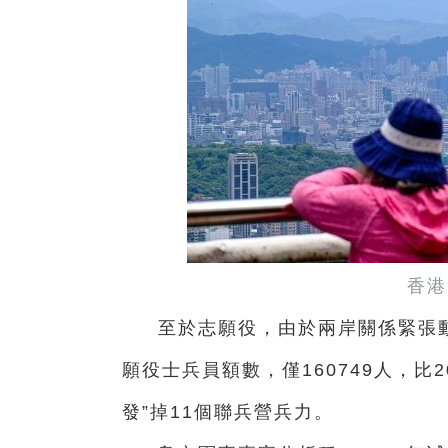
香港
至於志願役，由於兩岸關係緊張動
願役士兵員額數，僅160749人，比20
發”掉11個聯兵營兵力。