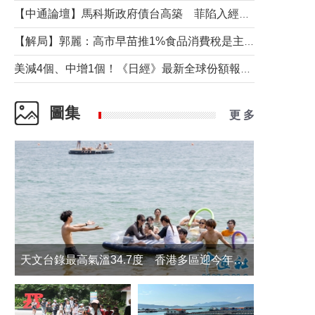
【中通論壇】馬科斯政府債台高築 菲陷入經濟困境與南海對抗惡循環？
【解局】郭麗：高市早苗推1%食品消費稅是主動作為還是被迫“飲鴆止渴”
美減4個、中增1個！《日經》最新全球份額報告透露了什麼？
圖集
更 多
天文台錄最高氣溫34.7度 香港多區迎今年最熱一天