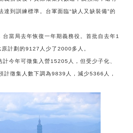
法達到訓練標準。台軍面臨“缺人又缺裝備”的
，台當局去年恢復一年期義務役。首批自去年1
原計劃的9127人少了2000多人。
計今年可徵集入營15205人，但受少子化、
計徵集人數下調為9839人，減少5366人，