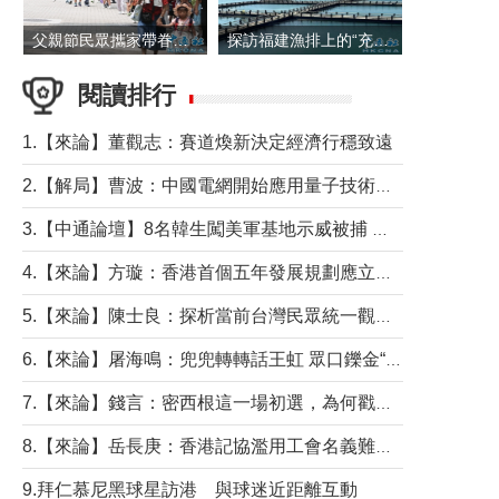
父親節民眾攜家帶眷出遊
探訪福建漁排上的“充電寶”
閱讀排行
1.【來論】董觀志：賽道煥新決定經濟行穩致遠
2.【解局】曹波：中國電網開始應用量子技術，以後會不再停電嗎？
3.【中通論壇】8名韓生闖美軍基地示威被捕 韓國年輕人反美情緒從何而來？
4.【來論】方璇：香港首個五年發展規劃應立足民生務實前行
5.【來論】陳士良：探析當前台灣民眾統一觀望心態的深層成因
6.【來論】屠海鳴：兜兜轉轉話王虹 眾口鑠金“一邊倒”
7.【來論】錢言：密西根這一場初選，為何戳中了兩黨最痛的神經？
8.【來論】岳長庚：香港記協濫用工會名義難逃法律制裁
9.拜仁慕尼黑球星訪港 與球迷近距離互動