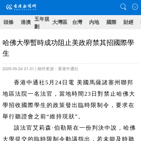
五年規
頭條
港澳
大灣區
台灣
內地
國際
財經
劃
哈佛大學暫時成功阻止美政府禁其招國際學
生
2025-05-24 21:31 | 稿件來源：香港中通社
香港中通社5月24日電 美國馬薩諸塞州聯邦
地區法院一名法官，當地時間23日對禁止哈佛大
學招收國際學生的政策發出臨時限制令，要求在
舉行聽證會之前“維持現狀”。
該法官艾莉森·伯勒斯在一份判決中說，哈佛
大學提交的臨時限制令動議指出，若未能及時聽