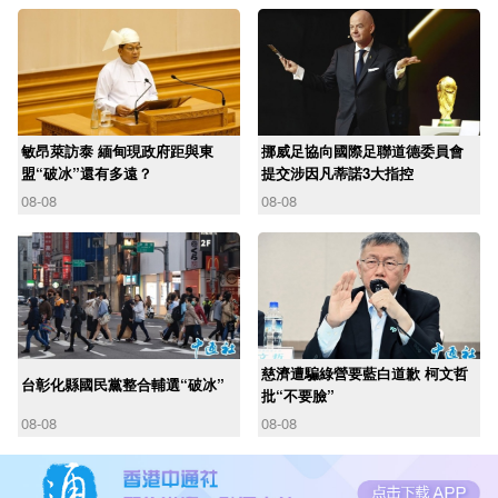
敏昂萊訪泰 緬甸現政府距與東
挪威足協向國際足聯道德委員會
盟“破冰”還有多遠？
提交涉因凡蒂諾3大指控
08-08
08-08
慈濟遭騙綠營要藍白道歉 柯文哲
台彰化縣國民黨整合輔選“破冰”
批“不要臉”
08-08
08-08