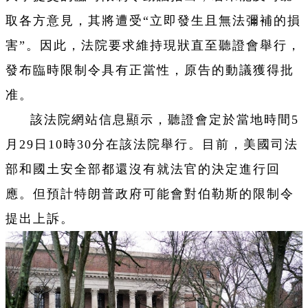
取各方意見，其將遭受“立即發生且無法彌補的損
害”。因此，法院要求維持現狀直至聽證會舉行，
發布臨時限制令具有正當性，原告的動議獲得批
准。
該法院網站信息顯示，聽證會定於當地時間5
月29日10時30分在該法院舉行。目前，美國司法
部和國土安全部都還沒有就法官的決定進行回
應。但預計特朗普政府可能會對伯勒斯的限制令
提出上訴。