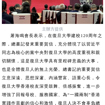
主辦方提供
屠海鳴會長表示，在復旦大學建校120周年之
際，總書記發來重要賀信，充分體現了以習近平
同志為核心的黨中央對復旦大學的高度重視和親
切關懷，這是復旦大學具有里程碑意義的大事，
也是全體復旦人的無上光榮。總書記的重要賀信
立意深遠、思想深邃、內涵豐富、語重心長，令
復旦大學香港校友深受鼓舞、倍感振奮，進一步
增強了回報母校、服務國家、為“一國兩制”香港
實踐作貢獻的信心和激情，復旦人決不會辜負總