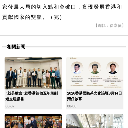
家發展大局的切入點和突破口，實現發展香港和
貢獻國家的雙贏。（完）
【編輯：徐嘉儀】
相關新聞
“就是敢言”就香港首個五年規劃
2026香港國際茶文化論壇8月14日
遞交建議書
灣仔啟幕
08-07
08-06