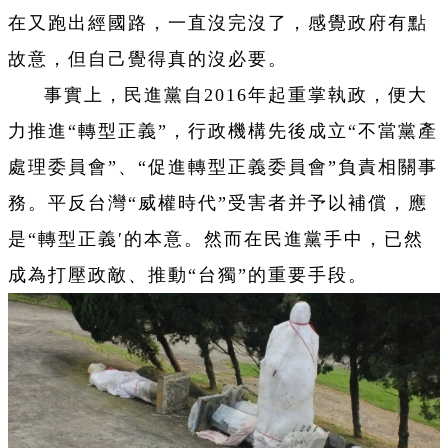
在又跑出經國路，一直沒完沒了，感覺政府有點
故意，但自己覺得真的沒必要。
事實上，民進黨自2016年起重掌執政，便大
力推進“轉型正義”，行政機構先後成立“不當黨產
處理委員會”、“促進轉型正義委員會”負責相關事
務。平反台灣“威權時代”受害者并予以補償，應
是“轉型正義′的本意。然而在民進黨手中，已然
成為打壓政敵、推動“台獨”的重要手段。