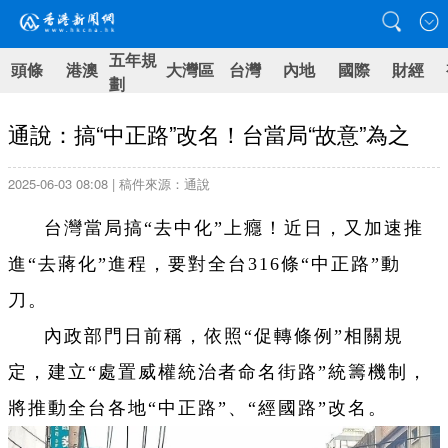
五年規
頭條
港澳
大灣區
台灣
內地
國際
財經
劃
通說：搞“中正路”改名！台當局“故意”為之
2025-06-03 08:08 | 稿件來源：通說
台灣當局搞“去中化”上癮！近日，又加速推
進“去蔣化”進程，要對全台316條“中正路”動
刀。
內政部門日前稱，依照“促轉條例”相關規
定，建立“處置威權統治者命名街路”統籌機制，
將推動全台各地“中正路”、“經國路”改名。