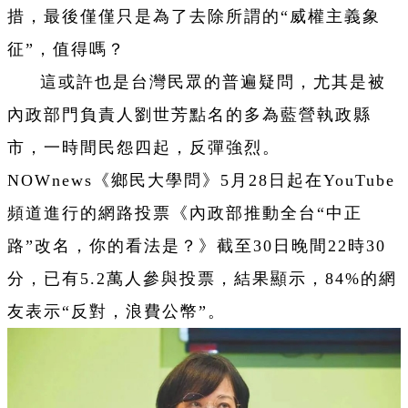
措，最後僅僅只是為了去除所謂的“威權主義象
征”，值得嗎？
這或許也是台灣民眾的普遍疑問，尤其是被
內政部門負責人劉世芳點名的多為藍營執政縣
市，一時間民怨四起，反彈強烈。
NOWnews《鄉民大學問》5月28日起在YouTube
頻道進行的網路投票《內政部推動全台“中正
路”改名，你的看法是？》截至30日晚間22時30
分，已有5.2萬人參與投票，結果顯示，84%的網
友表示“反對，浪費公幣”。