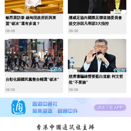
敏昂萊訪泰 緬甸現政府距與東
挪威足協向國際足聯道德委員會
盟“破冰”還有多遠？
提交涉因凡蒂諾3大指控
08-08
08-08
慈濟遭騙綠營要藍白道歉 柯文哲
台彰化縣國民黨整合輔選“破冰”
批“不要臉”
08-08
08-08