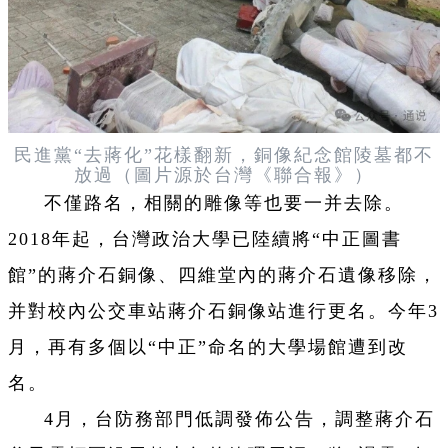
民進黨“去蔣化”花樣翻新，銅像紀念館陵墓都不
放過（圖片源於台灣《聯合報》）
不僅路名，相關的雕像等也要一并去除。
2018年起，台灣政治大學已陸續將“中正圖書
館”的蔣介石銅像、四維堂內的蔣介石遺像移除，
并對校內公交車站蔣介石銅像站進行更名。今年3
月，再有多個以“中正”命名的大學場館遭到改
名。
4月，台防務部門低調發佈公告，調整蔣介石