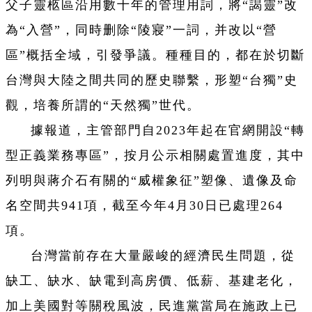
父子靈柩區沿用數十年的管理用詞，將“謁靈”改
為“入營”，同時删除“陵寢”一詞，并改以“營
區”概括全域，引發爭議。種種目的，都在於切斷
台灣與大陸之間共同的歷史聯繫，形塑“台獨”史
觀，培養所謂的“天然獨”世代。
據報道，主管部門自2023年起在官網開設“轉
型正義業務專區”，按月公示相關處置進度，其中
列明與蔣介石有關的“威權象征”塑像、遺像及命
名空間共941項，截至今年4月30日已處理264
項。
台灣當前存在大量嚴峻的經濟民生問題，從
缺工、缺水、缺電到高房價、低薪、基建老化，
加上美國對等關稅風波，民進黨當局在施政上已