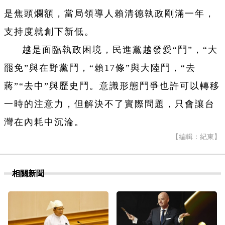
是焦頭爛額，當局領導人賴清德執政剛滿一年，
支持度就創下新低。
越是面臨執政困境，民進黨越發愛“鬥”，“大
罷免”與在野黨鬥，“賴17條”與大陸鬥，“去
蔣”“去中”與歷史鬥。意識形態鬥爭也許可以轉移
一時的注意力，但解決不了實際問題，只會讓台
灣在內耗中沉淪。
【編輯：紀東】
相關新聞