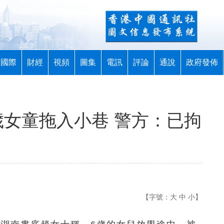
國際
財經
視頻
圖集
電訊
評論
通說
政府發佈
歲女童拖入小巷 警方：已拘
【字號：
大
中
小
】