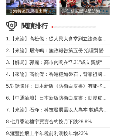
香港特區政府推出新一批銀色債券 每手1萬元保底息4.25厘
拜仁慕尼黑球星訪港 與球迷近距離互動
閱讀排行
1.【來論】高松傑：從人民大會堂到立法會宴會廳——香港管治新範式的完整拼圖
2.【來論】屠海鳴：施政報告第五份 治理質變脈絡清
3.【解局】郭麗：高市內閣在“7.31”成立新版“特高課”意欲何為？
4.【來論】高松傑：香港穩如磐石，背靠祖國才是真正的“終極護城河”
5.對話陳洋：日本新版《防衛白皮書》有哪些點值得警惕？
6.【中通論壇】日本新版防衛白皮書：動漫皮包藏不住軍國野心
7.【來論】石琤：科技發展需以人為本 數碼共融不應讓長者放棄傳統生活方式
8.七月香港樓宇買賣合約按月下跌28.8%
9.滙豐控股上半年稅前利潤按年增23%