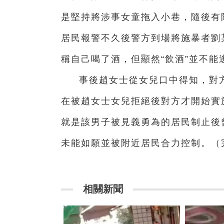
是堅持將涉事女童拖入小巷，隨後有
居民報警不久後警方到場將施暴者劉
稱自己喝了酒，但顯然“飲酒”並不能
事後趙女士從女兒口中得知，對方
在被趙女士女兒拒絕後對方才開始實
就是該男子被見義勇為的居民制止後
未能如願並被附近居民合力控制。
（
相關新聞