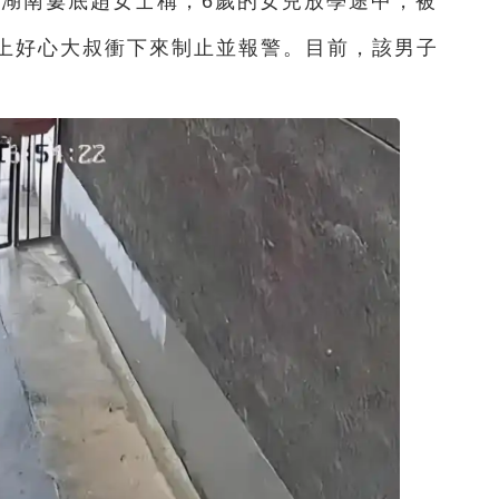
國湖南婁底趙女士稱，6歲的女兒放學途中，被
上好心大叔衝下來制止並報警。目前，該男子