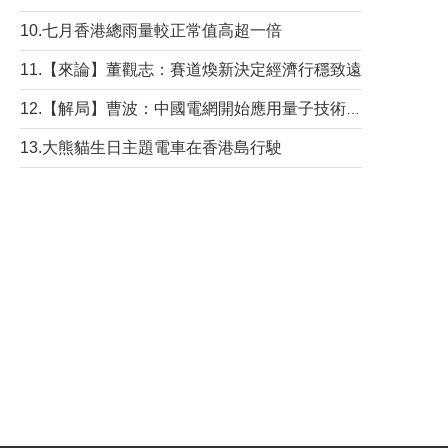
10.七月香港總雨量較正常值高超一倍
11.【來論】董觀志：賽道煥新決定經濟行穩致遠
12.【解局】曹波：中國電網開始應用量子技術，以後會不再停電嗎？
13.大熊貓生日主題電車在香港島行駛