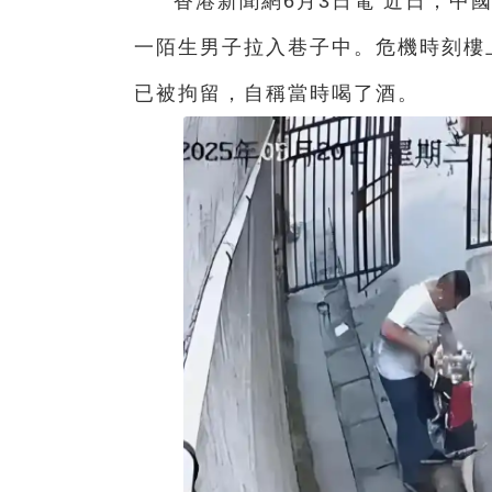
香港新聞網6月3日電 近日，中
一陌生男子拉入巷子中。危機時刻樓
已被拘留，自稱當時喝了酒。