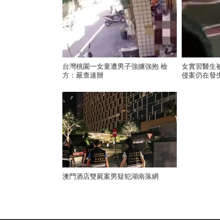
台灣桃園一女童遭男子強擄強抱 檢
女實習醫生
方：嚴查速辦
侵案仍在發
澳門酒店雙屍案男疑犯湖南落網