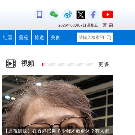
繁
简
2026年08月07日 星期五
社團
藝苑
旅遊
美食
視頻
更 多
【通視街採】在香港攢夠多少錢才敢退休？有人退