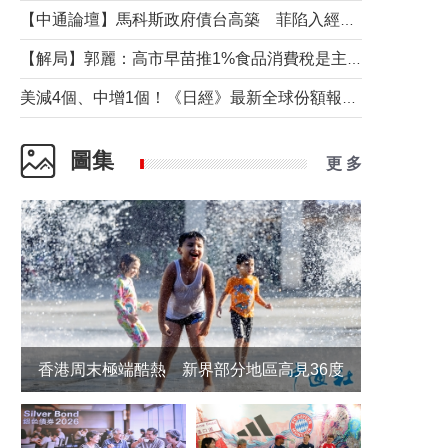
【中通論壇】馬科斯政府債台高築 菲陷入經濟困境與南海對抗惡循環？
【解局】郭麗：高市早苗推1%食品消費稅是主動作為還是被迫“飲鴆止渴”
美減4個、中增1個！《日經》最新全球份額報告透露了什麼？
圖集
更 多
香港周末極端酷熱 新界部分地區高見36度