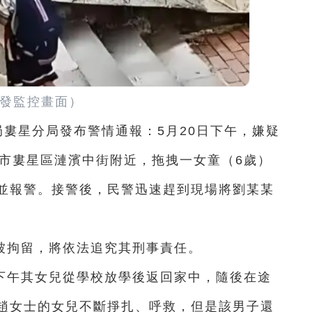
發監控畫面）
局婁星分局發布警情通報：5月20日下午，嫌疑
底市婁星區漣濱中街附近，拖拽一女童（6歲）
並報警。接警後，民警迅速趕到現場將劉某某
被拘留，將依法追究其刑事責任。
下午其女兒從學校放學後返回家中，隨後在途
趙女士的女兒不斷掙扎、呼救，但是該男子還