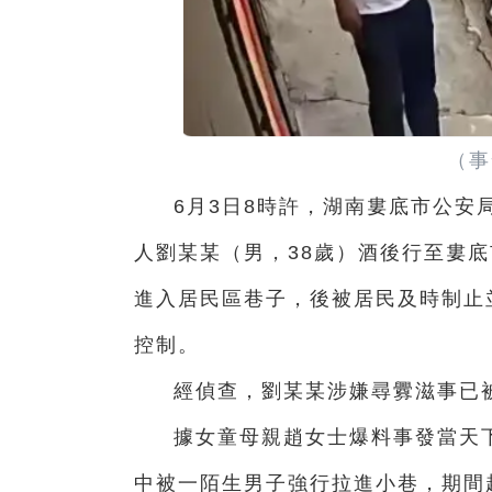
（事
6月3日8時許，湖南婁底市公安
人劉某某（男，38歲）酒後行至婁
進入居民區巷子，後被居民及時制止
控制。
經偵查，劉某某涉嫌尋釁滋事已
據女童母親趙女士爆料事發當天
中被一陌生男子強行拉進小巷，期間