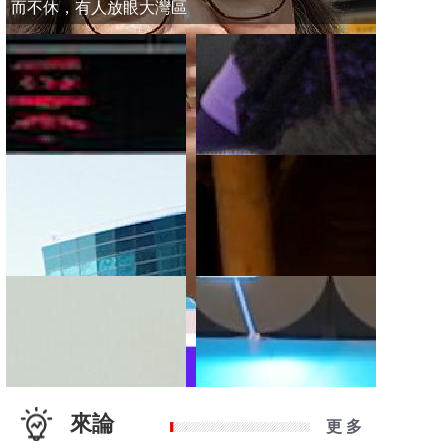
而不休，有人放眼大灣區
來論
更 多