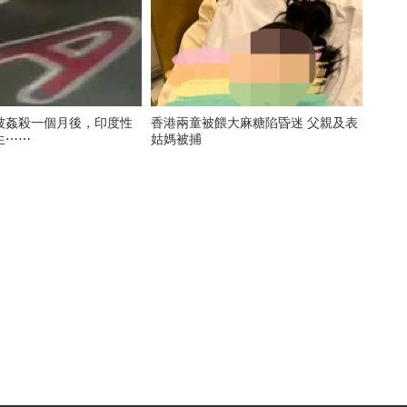
被姦殺一個月後，印度性
香港兩童被餵大麻糖陷昏迷 父親及表
生⋯⋯
姑媽被捕