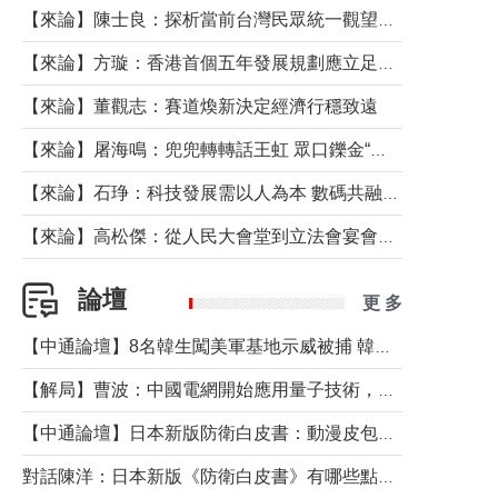
【來論】陳士良：探析當前台灣民眾統一觀望心態的深層成因
【來論】方璇：香港首個五年發展規劃應立足民生務實前行
【來論】董觀志：賽道煥新決定經濟行穩致遠
【來論】屠海鳴：兜兜轉轉話王虹 眾口鑠金“一邊倒”
【來論】石琤：科技發展需以人為本 數碼共融不應讓長者放棄傳統生活方式
【來論】高松傑：從人民大會堂到立法會宴會廳——香港管治新範式的完整拼圖
論壇
更 多
【中通論壇】8名韓生闖美軍基地示威被捕 韓國年輕人反美情緒從何而來？
【解局】曹波：中國電網開始應用量子技術，以後會不再停電嗎？
【中通論壇】日本新版防衛白皮書：動漫皮包藏不住軍國野心
對話陳洋：日本新版《防衛白皮書》有哪些點值得警惕？