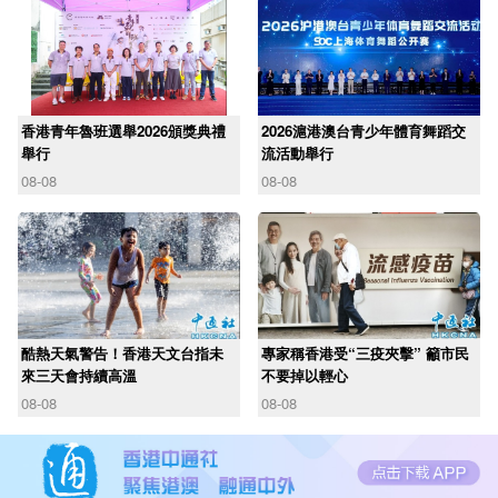
香港青年魯班選舉2026頒獎典禮
2026滬港澳台青少年體育舞蹈交
舉行
流活動舉行
08-08
08-08
酷熱天氣警告！香港天文台指未
專家稱香港受“三疫夾擊” 籲市民
來三天會持續高溫
不要掉以輕心
08-08
08-08