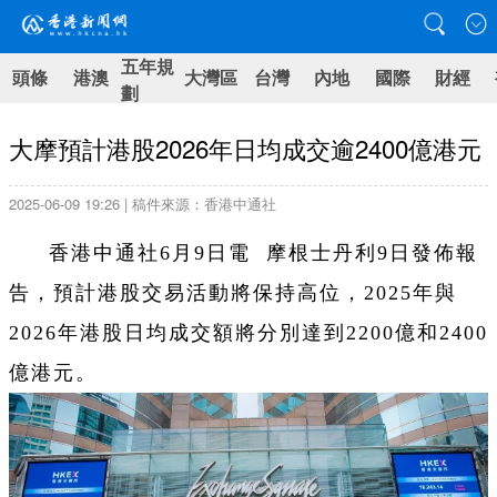
五年規
頭條
港澳
大灣區
台灣
內地
國際
財經
劃
大摩預計港股2026年日均成交逾2400億港元
2025-06-09 19:26 | 稿件來源：香港中通社
香港中通社6月9日電 摩根士丹利9日發佈報
告，預計港股交易活動將保持高位，2025年與
2026年港股日均成交額將分別達到2200億和2400
億港元。