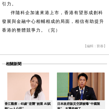
引力。
伴隨科企加速來港上市，香港有望形成創科
發展與金融中心相輔相成的局面，相信有助提升
香港的整體競爭力。（完）
【編輯：劉春】
相關新聞
香江觀察：45歲“逆襲”創業 AI賦
日本政府賑災空調被曝“中國製
能“一人公司”
造”，右翼炸鍋了