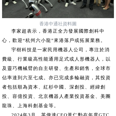
香港中通社資料圖
李家超表示，香港正全力發展國際創科中
心，歡迎“杭州六小龍”來港落戶或拓展業務。
宇樹科技是一家民用機器人公司，專注於消
費級、行業級高性能通用足式或人形機器人，以
及靈巧機械臂的自主研發、生產和銷售，全球市
佔率達到六至七成。亦已完成多輪融資，其投資
者包括順為資本、紅杉中國、深創投、經緯創
投、容億投資、北京機器人產業投資基金、美團
龍珠、上海科創基金等。
2024年3月，英偉達CEO黃仁勳在年度GTC