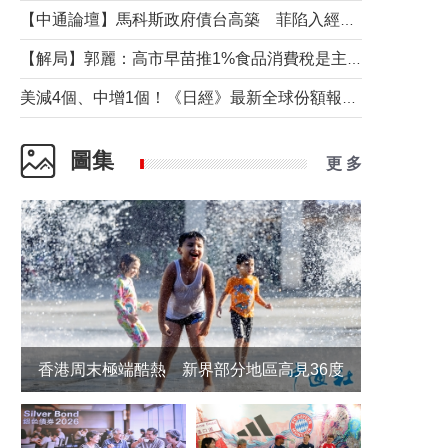
【中通論壇】馬科斯政府債台高築 菲陷入經濟困境與南海對抗惡循環？
【解局】郭麗：高市早苗推1%食品消費稅是主動作為還是被迫“飲鴆止渴”
美減4個、中增1個！《日經》最新全球份額報告透露了什麼？
圖集
更 多
香港周末極端酷熱 新界部分地區高見36度