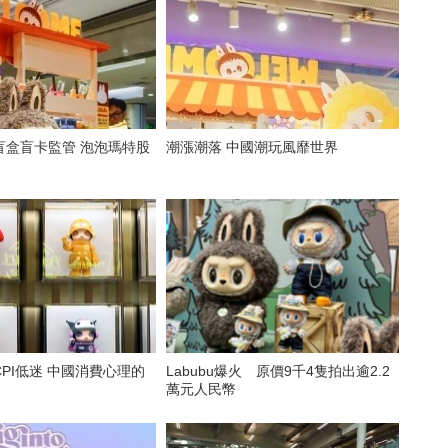
盲盒盲卡監管 泡泡瑪特股
潮漲潮落 中國潮玩風靡世界
CPI低迷 中國消費心理的
Labubu爆火 原價9千4隻拍出逾2.2
萬元人民幣