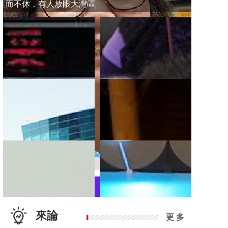
而不休，有人放眼大灣區
來論
更 多