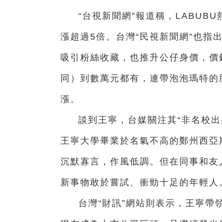
“台視新聞網”報道稱，LABU
漲超過5倍。台灣“民視新聞網”也指
吸引粉絲收藏，也推升公仔身價，價
同）到數萬元都有，連帶泡泡瑪特的
漲。
談到王寧，台媒關注其“非名校出身
王寧大學畢業於名氣不高的鄭州西亞
沉默寡言，作風低調。但在同事和友
新事物敢於嘗試、衝勁十足的年輕人
台灣“財訊”網站則表示，王寧帶