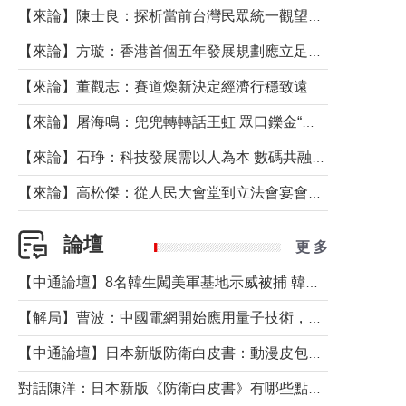
【來論】陳士良：探析當前台灣民眾統一觀望心態的深層成因
【來論】方璇：香港首個五年發展規劃應立足民生務實前行
【來論】董觀志：賽道煥新決定經濟行穩致遠
【來論】屠海鳴：兜兜轉轉話王虹 眾口鑠金“一邊倒”
【來論】石琤：科技發展需以人為本 數碼共融不應讓長者放棄傳統生活方式
【來論】高松傑：從人民大會堂到立法會宴會廳——香港管治新範式的完整拼圖
論壇
更 多
【中通論壇】8名韓生闖美軍基地示威被捕 韓國年輕人反美情緒從何而來？
【解局】曹波：中國電網開始應用量子技術，以後會不再停電嗎？
【中通論壇】日本新版防衛白皮書：動漫皮包藏不住軍國野心
對話陳洋：日本新版《防衛白皮書》有哪些點值得警惕？