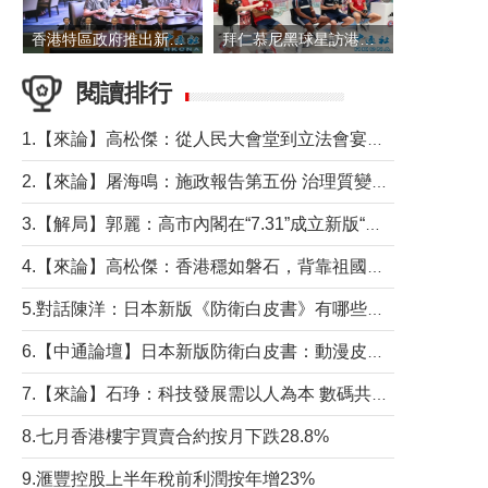
香港特區政府推出新一批銀色債券 每手1萬元保底息4.25厘
拜仁慕尼黑球星訪港 與球迷近距離互動
閱讀排行
1.【來論】高松傑：從人民大會堂到立法會宴會廳——香港管治新範式的完整拼圖
2.【來論】屠海鳴：施政報告第五份 治理質變脈絡清
3.【解局】郭麗：高市內閣在“7.31”成立新版“特高課”意欲何為？
4.【來論】高松傑：香港穩如磐石，背靠祖國才是真正的“終極護城河”
5.對話陳洋：日本新版《防衛白皮書》有哪些點值得警惕？
6.【中通論壇】日本新版防衛白皮書：動漫皮包藏不住軍國野心
7.【來論】石琤：科技發展需以人為本 數碼共融不應讓長者放棄傳統生活方式
8.七月香港樓宇買賣合約按月下跌28.8%
9.滙豐控股上半年稅前利潤按年增23%