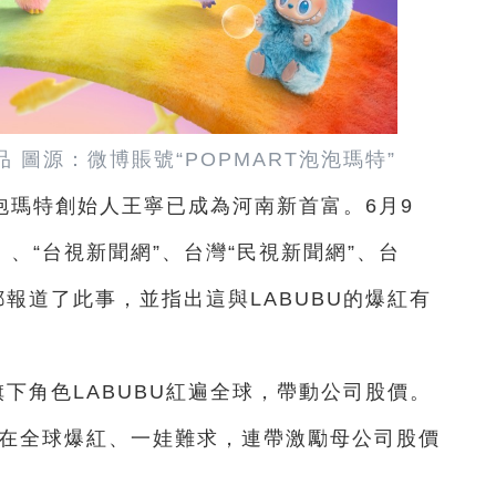
品 圖源：微博賬號“POPMART泡泡瑪特”
泡瑪特創始人王寧已成為河南新首富。6月9
、“台視新聞網”、台灣“民視新聞網”、台
都報道了此事，並指出這與LABUBU的爆紅有
旗下角色LABUBU紅遍全球，帶動公司股價。
U在全球爆紅、一娃難求，連帶激勵母公司股價