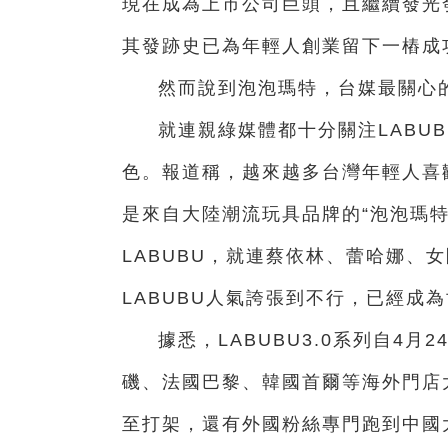
現在成為上市公司巨頭，且繼續發光
其發跡史已為年輕人創業留下一樁成
然而說到泡泡瑪特，台媒最關心的
就連親綠媒體都十分關注LABU
色。報道稱，越來越多台灣年輕人喜
是來自大陸潮流玩具品牌的“泡泡瑪特（
LABUBU，就連蔡依林、蕾哈娜、女
LABUBU人氣誇張到不行，已經成
據悉，LABUBU3.0系列自4
磯、法國巴黎、韓國首爾等海外門店
至打架，還有外國粉絲專門跑到中國大