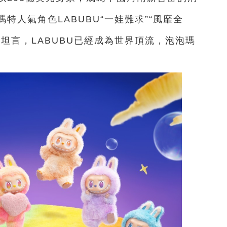
人氣角色LABUBU“一娃難求”“風靡全
坦言，LABUBU已經成為世界頂流，泡泡瑪