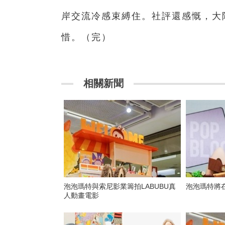
岸交流冷感束縛住。社評還感慨，大
惜。（完）
相關新聞
泡泡瑪特與索尼影業籌拍LABUBU真
泡泡瑪特將
人動畫電影