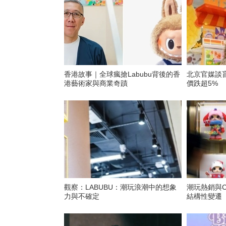
香港故事｜全球瘋搶Labubu背後的香
北京官媒談
港藝術家與商業奇蹟
價跌超5%
觀察：LABUBU：潮玩浪潮中的想象
​潮玩熱銷與
力與不確定
結構性變遷