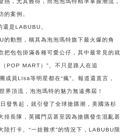
發熱，尤其難得，而泡泡瑪特精準掌握潮流，
功的案例。
還是LABUBU。
BU的動態，稱其為泡泡瑪特旗下最火爆的角
歡把包包掛滿各種可愛公仔，其中最常見的就
POP MART）”。不只是路人在追
團成員Lisa等明星都在“瘋”。報道還直言，
為世界頂流，泡泡瑪特的魅力無遠弗屆！
月24日發售起，就引發了全球搶購潮，美國洛杉
大排長隊，英國門店甚至因為搶購發生混亂甚
陸打卡。“一娃難求”的情況下，LABUBU限