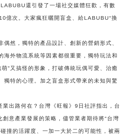
。LABUBU還引發了一場社交媒體狂歡，有數
10億次。大家瘋狂曬開盲盒、給LABUBU“換
並非偶然，
獨特的產品設計、創新的營銷形式、
的海外物流系統等因素都很重要，獨特玩法和
“醜萌”又搞怪的形象，打破傳統玩偶可愛、治癒
、獨特的心理。加之盲盒形式帶來的未知與驚
產業出路何在？台灣《旺報》9日社評指出，台
化創意產業發展的策略，儘管業者期待將“台灣
但碰撞的活躍度、一加一大於二的可能性，被兩