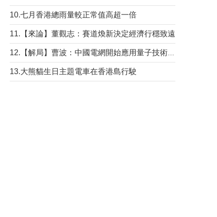
10.七月香港總雨量較正常值高超一倍
11.【來論】董觀志：賽道煥新決定經濟行穩致遠
12.【解局】曹波：中國電網開始應用量子技術，以後會不再停電嗎？
13.大熊貓生日主題電車在香港島行駛