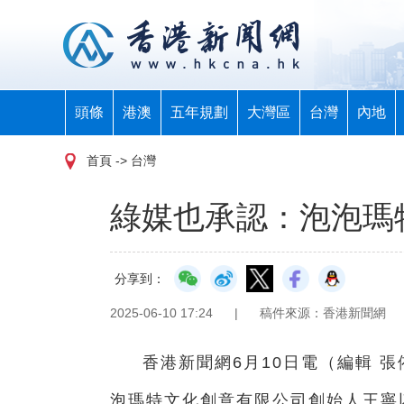
頭條
港澳
五年規劃
大灣區
台灣
內地
首頁
-> 台灣
綠媒也承認：泡泡瑪
分享到：
2025-06-10 17:24
|
稿件來源：香港新聞網
香港新聞網6月10日電（編輯 張
泡瑪特文化創意有限公司創始人王寧