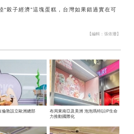
陸“榖子經濟”這塊蛋糕，台灣如果錯過實在可
【編輯：張依珊】
在倫敦設立歐洲總部
布局東南亞及美洲 泡泡瑪特以IP生命
力推動國際化