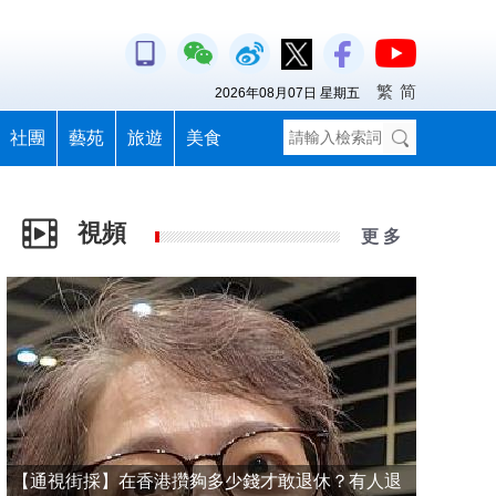
繁
简
2026年08月07日 星期五
社團
藝苑
旅遊
美食
視頻
更 多
【通視街採】在香港攢夠多少錢才敢退休？有人退