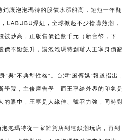
BU熱銷讓泡泡瑪特的股價水漲船高，短短一年翻
出，LABUBU爆紅，全球掀起不少搶購熱潮，
錢被炒高，正版售價從數千元（新台幣，下
股價不斷飆升，讓泡泡瑪特創辦人王寧身價翻
”與“不典型性格”。台灣“風傳媒”報道指出，
斯學院，主修廣告學。而王寧給外界的印象是
人的眼中，王寧是人緣佳、號召力強，同時對
。
領泡泡瑪特從一家雜貨店到連鎖潮玩店，再到