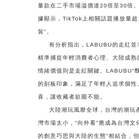
量款在二手市場溢價達20倍至30倍
據顯示，TikTok上相關話題播放量超
裝”。
有分析指出，
LABUBU的走紅
精準捕捉年輕消費者心理、大陸成熟
情緒價值則是走紅關鍵。LABUBU
的刻板印象，滿足了年輕人追求個性
喜，讓收藏者欲罷不能。
大陸潮玩風靡全球，台灣的潮玩
灣市場太小，“向外看”應成為台灣文
的創意巧思與大陸的生態”相結合，