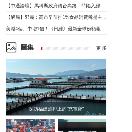
【中通論壇】馬科斯政府債台高築 菲陷入經濟困境與南海對抗惡循環？
【解局】郭麗：高市早苗推1%食品消費稅是主動作為還是被迫“飲鴆止渴”
美減4個、中增1個！《日經》最新全球份額報告透露了什麼？
圖集
更 多
探訪福建漁排上的“充電寶”