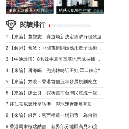
滙豐上調香港今年經濟增長預測至4.5%
酷熱天氣警告生效 本港高溫持續至下周
閱讀排行
1.【來論】董觀志：賽道煥新決定經濟行穩致遠
2.【解局】曹波：中國電網開始應用量子技術，以後會不再停電嗎？
3.【中通論壇】8名韓生闖美軍基地示威被捕 韓國年輕人反美情緒從何而來？
4.【來論】屠海鳴：兜兜轉轉話王虹 眾口鑠金“一邊倒”
5.【來論】方璇：香港首個五年發展規劃應立足民生務實前行
6.【來論】陳士良：探析當前台灣民眾統一觀望心態的深層成因
7.拜仁慕尼黑球星訪港 與球迷近距離互動
8.【來論】錢言：密西根這一場初選，為何戳中了兩黨最痛的神經？
9.香港周末極端酷熱 新界部分地區高見36度