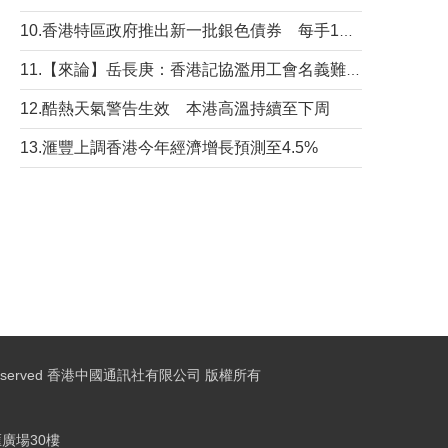
10.香港特區政府推出新一批銀色債券 每手1萬元保底息4.25厘
11.【來論】岳長庚：香港記協濫用工會名義難逃法律制裁
12.酷熱天氣警告生效 本港高溫持續至下周
13.滙豐上調香港今年經濟增長預測至4.5%
ights Reserved 香港中國通訊社有限公司 版權所有
廣場30樓