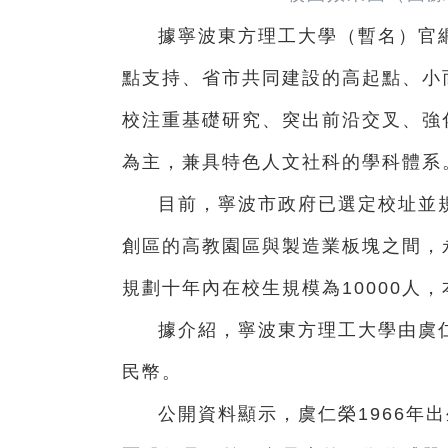
據寧波東方理工大學（暫名）官
點支持、省市共同建設的高起點、小
校注重基礎研究、突出前沿交叉、強
為主，兼具特色人文社科的學科體系
目前，寧波市政府已選定校址並規
創區的高教園區與製造業板塊之間，永
規劃十年內在校生規模為10000人，
據介紹，寧波東方理工大學由虞仁
民幣。
公開資料顯示，虞仁榮1966年