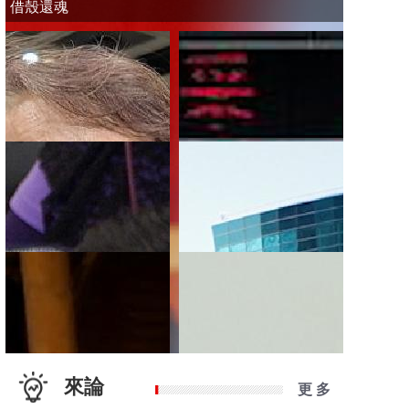
借殼還魂
來論
更 多