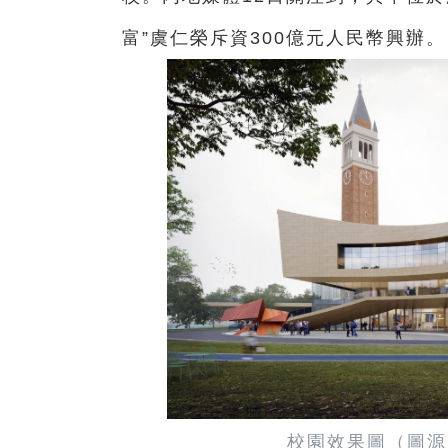
富”虞仁榮斥資300億元人民幣興辦。
校園效果圖（圖源