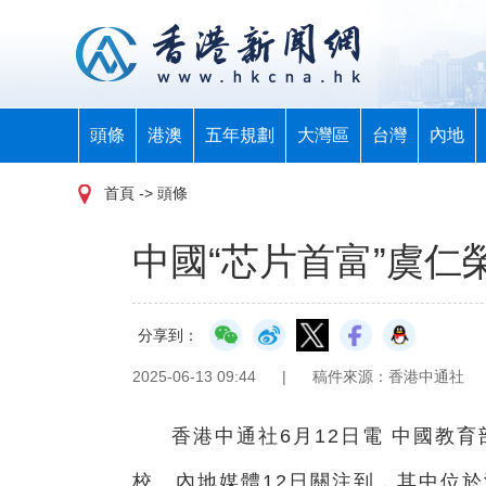
頭條
港澳
五年規劃
大灣區
台灣
內地
首頁
-> 頭條
中國“芯片首富”虞仁
分享到：
2025-06-13 09:44
|
稿件來源：香港中通社
香港中通社6月12日電 中國教
校。內地媒體12日關注到，其中位於