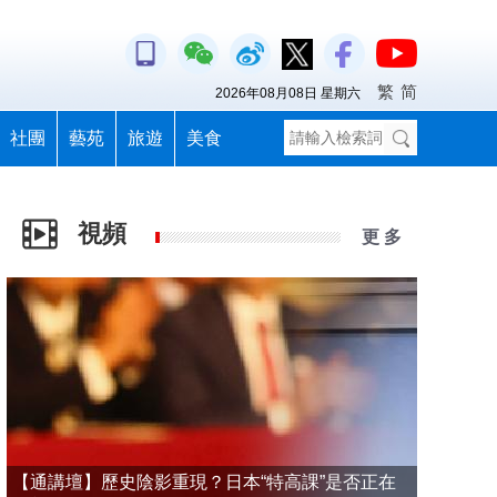
繁
简
2026年08月08日 星期六
社團
藝苑
旅遊
美食
視頻
更 多
【通講壇】歷史陰影重現？日本“特高課”是否正在