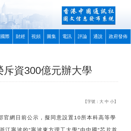
國際
財經
視頻
圖集
電訊
評論
通說
政府發佈
榮斥資300億元辦大學
【字號：
大
中
小
】
育部官網日前公示，擬同意設置10所本科高等學
浙江寧波的“寧波東方理工大學”由中國“芯片首