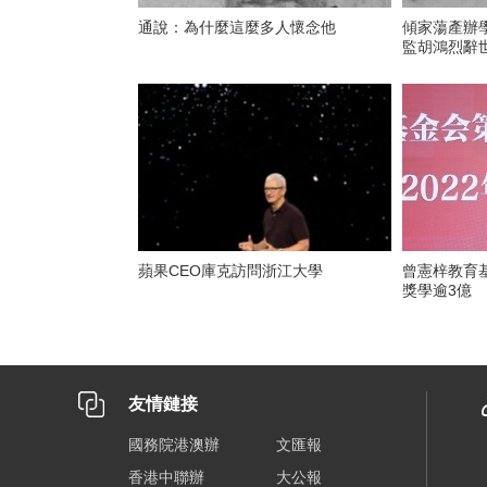
通說：為什麼這麼多人懷念他
傾家蕩產辦
監胡鴻烈辭世
蘋果CEO庫克訪問浙江大學
曾憲梓教育基金辦
獎學逾3億
友情鏈接
國務院港澳辦
文匯報
香港中聯辦
大公報