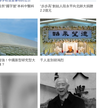
所“國字號”本科中醫科
“步步高”創始人段永平向北師大捐贈
2.2億元
資強！中國新型研究型大
千人送別胡鴻烈
睞？