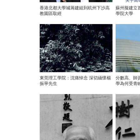
香港北都大學城籌建組到杭州下沙高
蘇州擬建立首
教園區取經
學院大學
東莞理工學院：沈痛悼念 深切緬懷楊
分數高、師
振寧先生
學為何受青