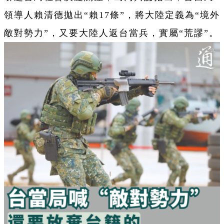
領導人賴清德拋出“賴17條”，將大陸定義為“境外
敵對勢力”，又要大陸人返台當兵，實屬“荒謬”。