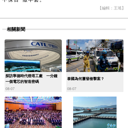
【編輯：王瑤】
相關新聞
探訪寧德時代燈塔工廠 一分鐘
泰國為何屢發槍擊案？
一個電芯的智造密碼
08-07
08-07