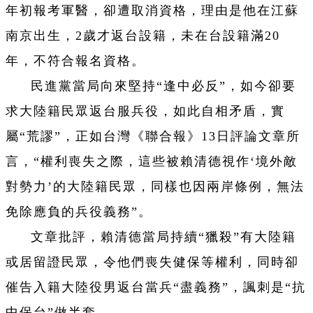
年初報考軍醫，卻遭取消資格，理由是他在江蘇
南京出生，2歲才返台設籍，未在台設籍滿20
年，不符合報名資格。
民進黨當局向來堅持“逢中必反”，如今卻要
求大陸籍民眾返台服兵役，如此自相矛盾，實
屬“荒謬”，正如台灣《聯合報》13日評論文章所
言，“權利喪失之際，這些被賴清德視作‘境外敵
對勢力’的大陸籍民眾，同樣也因兩岸條例，無法
免除應負的兵役義務”。
文章批評，賴清德當局持續“獵殺”有大陸籍
或居留證民眾，令他們喪失健保等權利，同時卻
催告入籍大陸役男返台當兵“盡義務”，諷刺是“抗
中保台”做半套。