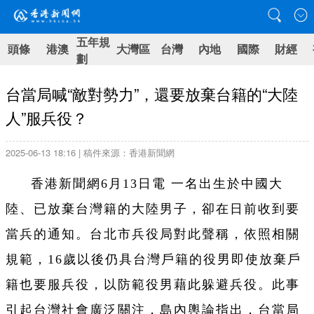
五年規
頭條
港澳
大灣區
台灣
內地
國際
財經
劃
台當局喊“敵對勢力”，還要放棄台籍的“大陸
人”服兵役？
2025-06-13 18:16 | 稿件來源：香港新聞網
香港新聞網6月13日電
一名出生於中國大
陸、已放棄台灣籍的大陸男子，卻在日前收到要
當兵的通知。台北市兵役局對此聲稱，依照相關
規範，16歲以後仍具台灣戶籍的役男即使放棄戶
籍也要服兵役，以防範役男藉此躲避兵役。此事
引起台灣社會廣泛關注，島內輿論指出，台當局