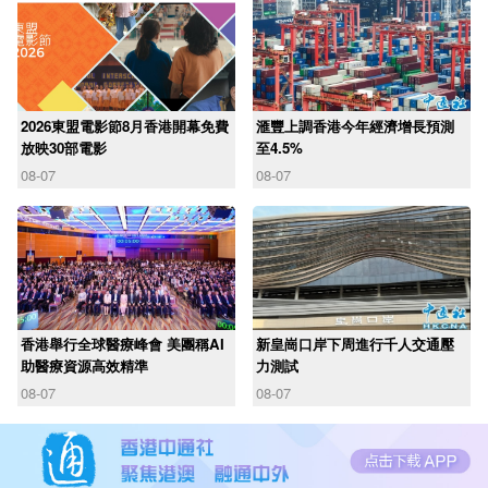
2026東盟電影節8月香港開幕免費
滙豐上調香港今年經濟增長預測
放映30部電影
至4.5%
08-07
08-07
香港舉行全球醫療峰會 美團稱AI
新皇崗口岸下周進行千人交通壓
助醫療資源高效精準
力測試
08-07
08-07