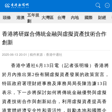
五年規
頭條
港澳
大灣區
台灣
內地
國際
財經
劃
香港將研媒合傳統金融與虛擬資產技術合作
創新
2025-06-13 20:01 | 稿件來源：香港中通社
香港中通社6月13日電（記者張明臻）香港將
於月內推出第2份有關虛擬資產發展的政策宣言，
特區政府署理財經事務及庫務局局長陳浩濂13日
表示，下一步將探討如何將傳統金融優勢與虛擬
資產技術合作與創新結合，利用虛擬資產提高香
港實體經濟安全性和靈活性，鼓勵本地和國際企