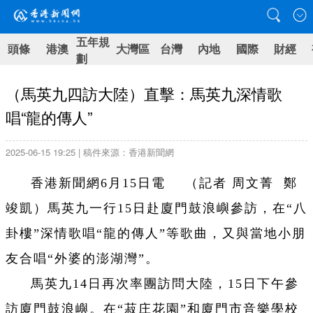
五年規
頭條
港澳
大灣區
台灣
內地
國際
財經
劃
（馬英九四訪大陸）直擊：馬英九深情歌
唱“龍的傳人”
2025-06-15 19:25 | 稿件來源：香港新聞網
香港新聞網6月15日電 （記者 周文菁 鄭
竣凱）馬英九一行15日赴廈門鼓浪嶼參訪，在“八
卦樓”深情歌唱“龍的傳人”等歌曲，又與當地小朋
友合唱“外婆的澎湖灣”。
馬英九14日再次率團訪問大陸，15日下午參
訪廈門鼓浪嶼。在“菽庄花園”和廈門市音樂學校