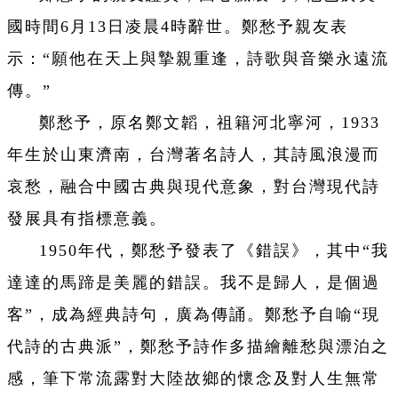
國時間6月13日凌晨4時辭世。鄭愁予親友表
示：“願他在天上與摯親重逢，詩歌與音樂永遠流
傳。”
鄭愁予，原名鄭文韜，祖籍河北寧河，1933
年生於山東濟南，台灣著名詩人，其詩風浪漫而
哀愁，融合中國古典與現代意象，對台灣現代詩
發展具有指標意義。
1950年代，鄭愁予發表了《錯誤》，其中“我
達達的馬蹄是美麗的錯誤。我不是歸人，是個過
客”，成為經典詩句，廣為傳誦。鄭愁予自喻“現
代詩的古典派”，鄭愁予詩作多描繪離愁與漂泊之
感，筆下常流露對大陸故鄉的懷念及對人生無常