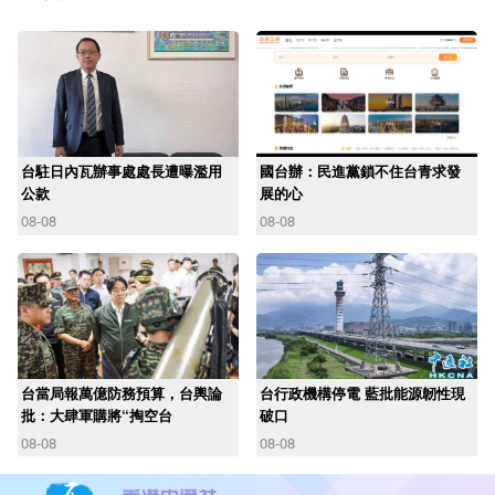
台駐日內瓦辦事處處長遭曝濫用
國台辦：民進黨鎖不住台青求發
公款
展的心
08-08
08-08
台當局報萬億防務預算，台輿論
台行政機構停電 藍批能源韌性現
批：大肆軍購將“掏空台
破口
08-08
08-08