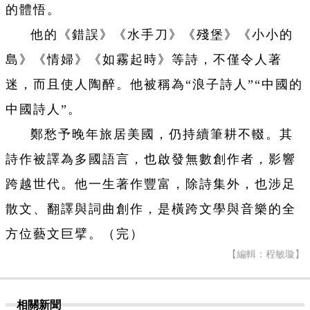
的體悟。
他的《錯誤》《水手刀》《殘堡》《小小的
島》《情婦》《如霧起時》等詩，不僅令人著
迷，而且使人陶醉。他被稱為“浪子詩人”“中國的
中國詩人”。
鄭愁予晚年旅居美國，仍持續筆耕不輟。其
詩作被譯為多國語言，也啟發無數創作者，影響
跨越世代。他一生著作豐富，除詩集外，也涉足
散文、翻譯與詞曲創作，是橫跨文學與音樂的全
方位藝文巨擘。（完）
【編輯：程敏璇】
相關新聞