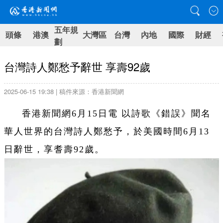
五年規
頭條
港澳
大灣區
台灣
內地
國際
財經
劃
台灣詩人鄭愁予辭世 享壽92歲
2025-06-15 19:38 | 稿件來源：香港新聞網
香港新聞網6月15日電 以詩歌《錯誤》聞名
華人世界的台灣詩人鄭愁予，於美國時間6月13
日辭世，享耆壽92歲。