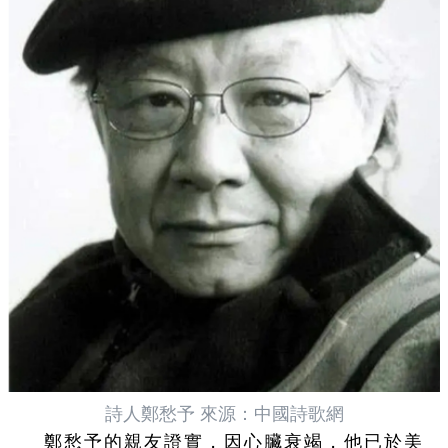
詩人鄭愁予 來源：中國詩歌網
鄭愁予的親友證實，因心臟衰竭，他已於美