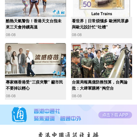
酷熱天氣警告！香港天文台指未
看世界｜日常煩惱多 歐洲民眾參
來三天會持續高溫
與歐元設計忙“吐槽”
08-08
08-08
專家稱香港受“三疫夾擊” 籲市民
台當局報萬億防務預算，台輿論
不要掉以輕心
批：大肆軍購將“掏空台
08-08
08-08