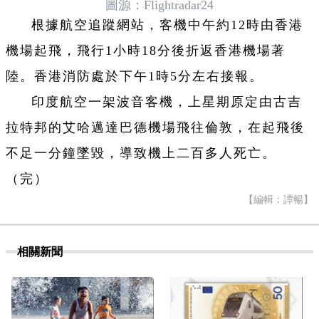
圖源：Flightradar24
根據航空追蹤網站，客機中午約12時由香港
機場起飛，飛行1小時18分後折返香港機場著
陸。香港消防處於下午1時5分左右接報。
印度航空一架波音客機，上星期原定由古吉
拉特邦的艾哈邁達巴德機場飛往倫敦，在起飛後
不足一分鐘墜毀，導致機上二百多人死亡。
（完）
【編輯：譚暢】
相關新聞