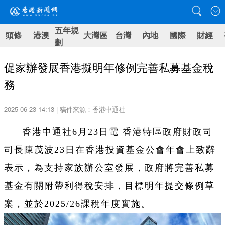
五年規
頭條
港澳
大灣區
台灣
內地
國際
財經
劃
促家辦發展香港擬明年修例完善私募基金稅
務
2025-06-23 14:13 | 稿件來源：香港中通社
香港中通社6月23日電 香港特區政府財政司
司長陳茂波23日在香港投資基金公會年會上致辭
表示，為支持家族辦公室發展，政府將完善私募
基金有關附帶利得稅安排，目標明年提交條例草
案，並於2025/26課稅年度實施。