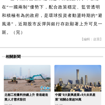
在“一國兩制”優勢下，配合政策穩定、監管透明
和積極有為的政府，是環球投資者動盪時期的“避
風港”，近期股市反彈與銀行存款顯著上升可見一
斑。（完）
【編輯：赵晨】
相關新聞
北都工程量料持續上升 香港建造
中國“8大新興產業+9大未來產
業人才需求殷切
業”相關企業超56萬