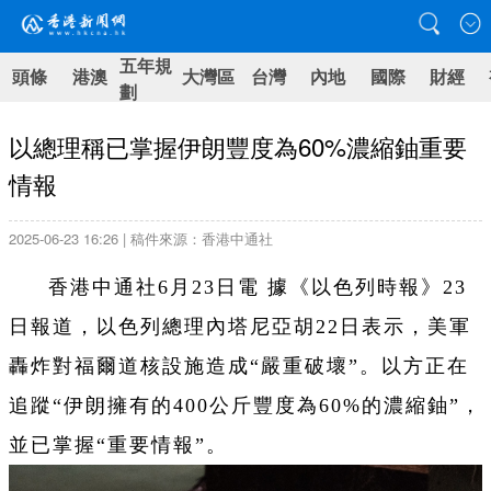
五年規
頭條
港澳
大灣區
台灣
內地
國際
財經
劃
以總理稱已掌握伊朗豐度為60%濃縮鈾重要
情報
2025-06-23 16:26 | 稿件來源：香港中通社
香港中通社6月23日電 據《以色列時報》23
日報道，以色列總理內塔尼亞胡22日表示，美軍
轟炸對福爾道核設施造成“嚴重破壞”。以方正在
追蹤“伊朗擁有的400公斤豐度為60%的濃縮鈾”，
並已掌握“重要情報”。