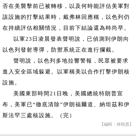
否在美襲擊前已被轉移，以及何時能評估美軍對
該設施的打擊結果時，戴弗林回應稱，以色列仍
在持續評估相關情況，目前下結論還為時尚早。
以軍23日凌晨發表聲明說，已偵測到伊朗向
以色列發射導彈，防禦系統正在進行攔截。
聲明說，以色列多地拉響警報，民眾被要求
進入安全區域躲避。以軍稱美以合作打擊伊朗核
設施。
美國東部時間21日晚，美國總統特朗普宣
布，美軍已“徹底清除”伊朗福爾道、納坦茲和伊
斯法罕三處核設施。（完）
【編輯：林曉惠】