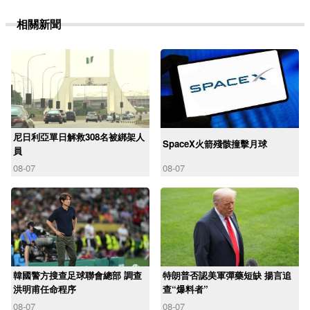
相關新聞
尼日利亞單日解救308名被綁架人
SpaceX火箭殘骸撞擊月球
員
08-07
08-07
韓國警方搜查足球聯會總部 調查
特朗普否認美軍彈藥短缺 揚言追
洪明甫任命程序
查“爆料者”
08-07
08-07