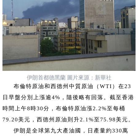
伊朗首都德黑蘭 圖片來源：新華社
布倫特原油和西德州中質原油（WTI）在23
日早盤分別上漲逾4%，隨後略有回落。截至香港
時間上午8時30分，布倫特原油漲2.2%至每桶
79.20美元，西德州原油則升2.1%至75.98美元。
伊朗是全球第九大產油國，日產量約330萬