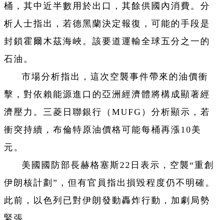
桶，其中近半數用於出口，其餘供國內消費。分
析人士指出，若德黑蘭決定報復，可能的手段是
封鎖霍爾木茲海峽。該要道運輸全球五分之一的
石油。
市場分析指出，這次空襲事件帶來的油價衝
擊，對依賴能源進口的亞洲經濟體將構成顯著經
濟壓力。三菱日聯銀行（MUFG）分析顯示，若
衝突持續，布倫特原油價格可能每桶再漲10美
元。
美國國防部長赫格塞斯22日表示，空襲“重創
伊朗核計劃”，但有官員指出損毀程度仍不明確。
此前，以色列已對伊朗發動轟炸行動，加劇局勢
緊張。