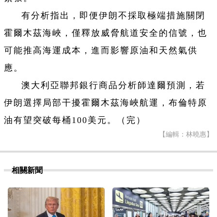
有分析指出，即便伊朗不採取極端措施關閉
霍爾木茲海峽，僅釋放威脅航道安全的信號，也
可能推高海運成本，進而影響原油和天然氣供
應。
澳大利亞聯邦銀行商品分析師達爾預測，若
伊朗選擇局部干擾霍爾木茲海峽航運，布倫特原
油有望突破每桶100美元。（完）
【編輯：林曉惠】
相關新聞