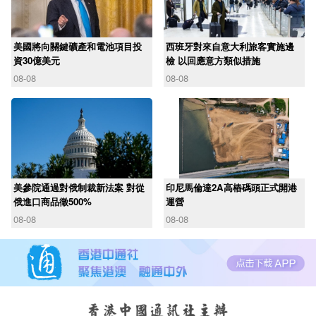
美國將向關鍵礦產和電池項目投
西班牙對來自意大利旅客實施邊
資30億美元
檢 以回應意方類似措施
08-08
08-08
美參院通過對俄制裁新法案 對從
印尼馬倫達2A高樁碼頭正式開港
俄進口商品徵500%
運營
08-08
08-08