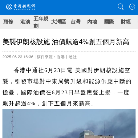
五年規
頭條
港澳
大灣區
台灣
內地
國際
財經
劃
美襲伊朗核設施 油價飆逾4%創五個月新高
2025-06-23 16:36 | 稿件來源：香港中通社
香港中通社6月23日電 美國對伊朗核設施空
襲，引發市場對中東局勢升級和能源供應中斷的
擔憂，國際油價在6月23日早盤應聲上揚，一度
飆升超過4%，創下五個月來新高。