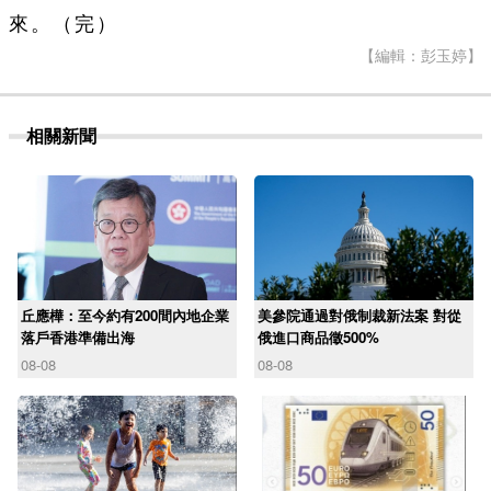
來。（完）
【編輯：彭玉婷】
相關新聞
丘應樺：至今約有200間內地企業
美參院通過對俄制裁新法案 對從
落戶香港準備出海
俄進口商品徵500%
08-08
08-08