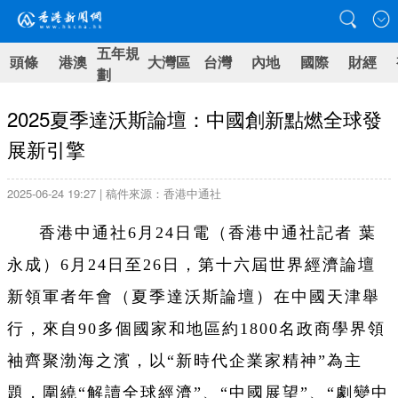
五年規
頭條
港澳
大灣區
台灣
內地
國際
財經
劃
2025夏季達沃斯論壇：中國創新點燃全球發
展新引擎
2025-06-24 19:27 | 稿件來源：香港中通社
香港中通社6月24日電（
香港中通社記者 葉
永成
）
6月24日至26日，第十六屆世界經濟論壇
新領軍者年會（夏季達沃斯論壇）在中國天津舉
行，來自90多個國家和地區約1800名政商學界領
袖齊聚渤海之濱，以“新時代企業家精神”為主
題，圍繞“解讀全球經濟”、“中國展望”、“劇變中