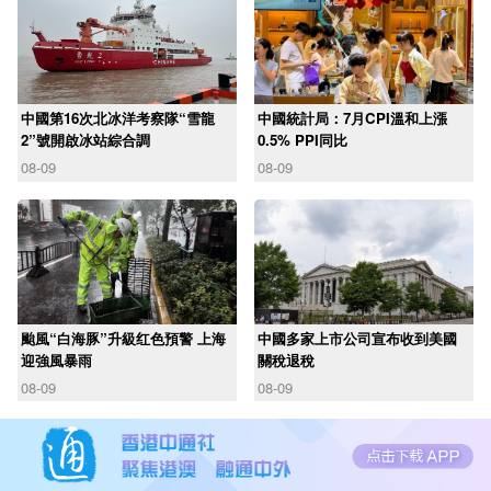
中國第16次北冰洋考察隊“雪龍
中國統計局：7月CPI溫和上漲
2”號開啟冰站綜合調
0.5% PPI同比
08-09
08-09
颱風“白海豚”升級红色預警 上海
中國多家上市公司宣布收到美國
迎強風暴雨
關稅退稅
08-09
08-09