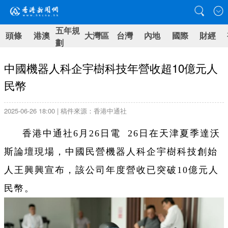
五年規
頭條
港澳
大灣區
台灣
內地
國際
財經
劃
中國機器人科企宇樹科技年營收超10億元人
民幣
2025-06-26 18:00 | 稿件來源：香港中通社
香港中通社6月26日電 26日在天津夏季達沃
斯論壇現場，中國民營機器人科企宇樹科技創始
人王興興宣布，該公司年度營收已突破10億元人
民幣。