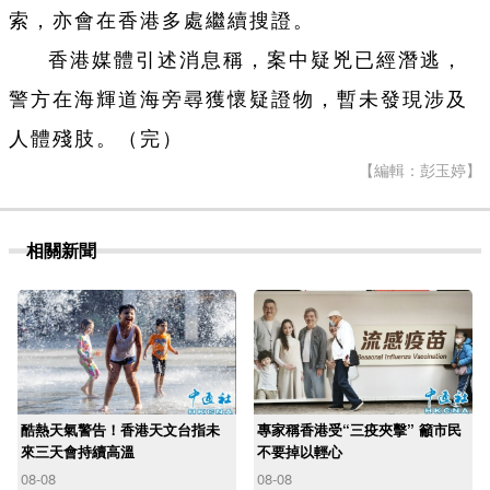
索，亦會在香港多處繼續搜證。
香港媒體引述消息稱，案中疑兇已經潛逃，
警方在海輝道海旁尋獲懷疑證物，暫未發現涉及
人體殘肢。（完）
【編輯：彭玉婷】
相關新聞
酷熱天氣警告！香港天文台指未
專家稱香港受“三疫夾擊” 籲市民
來三天會持續高溫
不要掉以輕心
08-08
08-08