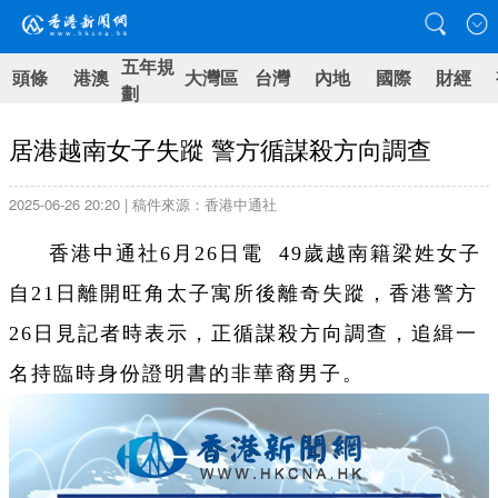
五年規
頭條
港澳
大灣區
台灣
內地
國際
財經
劃
居港越南女子失蹤 警方循謀殺方向調查
2025-06-26 20:20 | 稿件來源：香港中通社
香港中通社6月26日電 49歲越南籍梁姓女子
自21日離開旺角太子寓所後離奇失蹤，香港警方
26日見記者時表示，正循謀殺方向調查，追緝一
名持臨時身份證明書的非華裔男子。