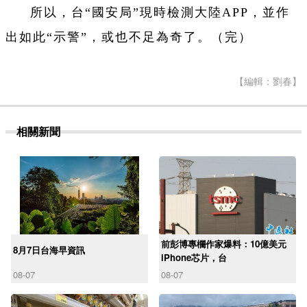
所以，台“國安局”現時檢測大陸APP，並作
出如此“示警”，或也不足為奇了。（完）
【編輯：劉春】
相關新聞
前彭博專欄作家爆料：10億美元
8月7日台海早資訊
iPhone芯片，台
08-07
08-07