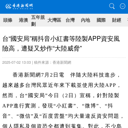
五年規
頭條
港澳
大灣區
台灣
內地
國際
財經
劃
台“國安局”稱抖音小紅書等陸製APP資安風
險高，遭疑又炒作“大陸威脅”
2025-07-02 13:03 | 稿件來源：香港新聞網
香港新聞網7月2日電 伴隨大陸科技進步，
越來越多台灣民眾近年來下載並使用大陸APP，
然而，台“國安局”今日（2日）宣稱，針對陸製
APP進行實測，發現“小紅書”、“微博”、“抖
音”、“微信”及“百度雲盤”均大量違反資安問題，
個人隱私及個資恐全都遭到蒐集。對此，不少島