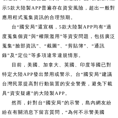
示5款大陸製APP普遍存在資安風險，超出一般對
應用程式蒐集資訊的合理預期。
台“國安局”還宣稱，5款大陸製APP均有“過
度蒐集個資”與“權限濫用”等資安問題，包括廣泛
蒐集“臉部資訊”、“截圖”、“剪貼簿”、“通訊
錄”及“定位”等多項違常違規情形。
目前，美國、加拿大、英國、印度等國已對
特定大陸APP發出禁用或警示。台“國安局”建議
台灣民眾提高對行動裝置的安全警覺，避免下載
具“資安疑慮”的大陸製APP。
然而，針對台“國安局”的示警，島內網友紛
紛在有關消息下留言質問，“為何不示警美國