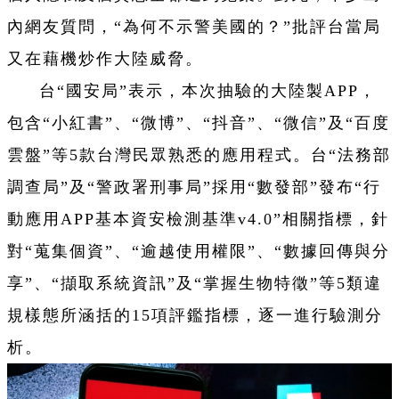
內網友質問，“為何不示警美國的？”批評台當局
又在藉機炒作大陸威脅。
台“國安局”表示，本次抽驗的大陸製APP，
包含“小紅書”、“微博”、“抖音”、“微信”及“百度
雲盤”等5款台灣民眾熟悉的應用程式。台“法務部
調查局”及“警政署刑事局”採用“數發部”發布“行
動應用APP基本資安檢測基準v4.0”相關指標，針
對“蒐集個資”、“逾越使用權限”、“數據回傳與分
享”、“擷取系統資訊”及“掌握生物特徵”等5類違
規樣態所涵括的15項評鑑指標，逐一進行驗測分
析。