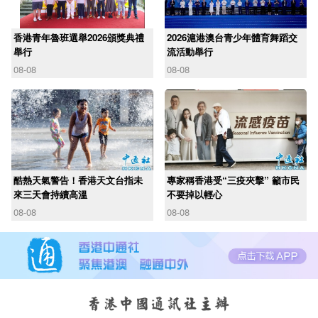
香港青年魯班選舉2026頒獎典禮
2026滬港澳台青少年體育舞蹈交
舉行
流活動舉行
08-08
08-08
酷熱天氣警告！香港天文台指未
專家稱香港受“三疫夾擊” 籲市民
來三天會持續高溫
不要掉以輕心
08-08
08-08