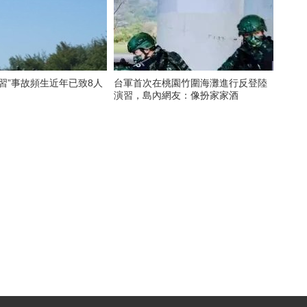
習”事故頻生近年已致8人
台軍首次在桃園竹圍海灘進行反登陸
演習，島內網友：像扮家家酒