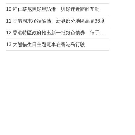
10.拜仁慕尼黑球星訪港 與球迷近距離互動
11.香港周末極端酷熱 新界部分地區高見36度
12.香港特區政府推出新一批銀色債券 每手1萬元保底息4.25厘
13.大熊貓生日主題電車在香港島行駛