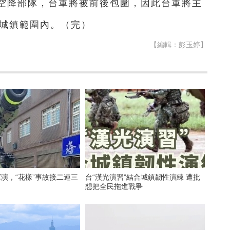
空降部隊，台軍將被前後包圍，因此台軍將主
即城鎮範圍內。（完）
【編輯：彭玉婷】
軍演，“花樣”事故接二連三
台“漢光演習”結合城鎮韌性演練 遭批
想把全民拖進戰爭