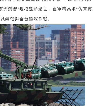
漢光演習”規模遠超過去，台軍稱為求“仿真實
及城鎮戰與全台縱深作戰。