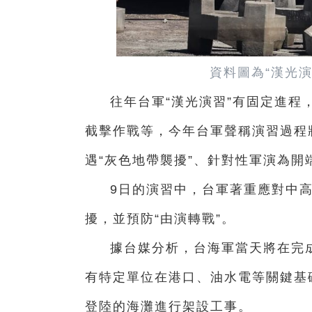
資料圖為“
漢光
往年台軍“漢光演習”有固定進程
截擊作戰等，今年台軍聲稱演習過程
遇“灰色地帶襲擾”、針對性軍演為開
9日的演習中，台軍著重應對中高
擾，並預防“由演轉戰”。
據台媒分析，台海軍當天將在完
有特定單位在港口、油水電等關鍵基
登陸的海灘進行架設工事。