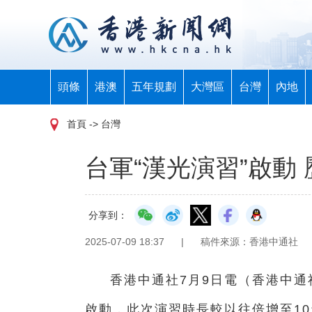
頭條
港澳
五年規劃
大灣區
台灣
內地
首頁
-> 台灣
台軍“漢光演習”啟動
分享到：
2025-07-09 18:37
|
稿件來源：香港中通社
香港中通社7月9日電（
香港中通
啟動，此次演習時長較以往倍增至10