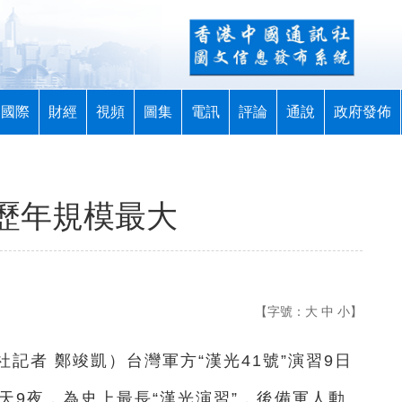
國際
財經
視頻
圖集
電訊
評論
通說
政府發佈
 歷年規模最大
【字號：
大
中
小
】
社記者 鄭竣凱
）
台灣軍方“漢光41號”演習9日
天9夜，為史上最長“漢光演習”，後備軍人動