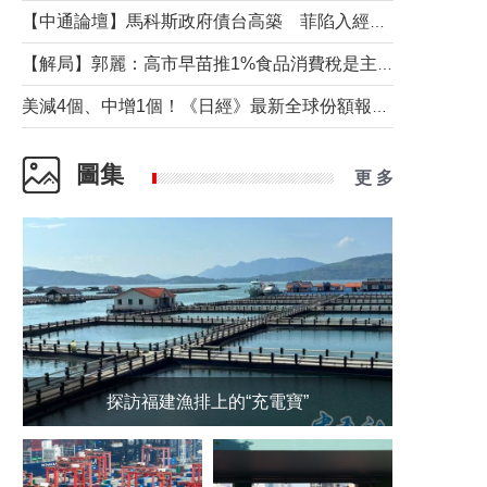
【中通論壇】馬科斯政府債台高築 菲陷入經濟困境與南海對抗惡循環？
【解局】郭麗：高市早苗推1%食品消費稅是主動作為還是被迫“飲鴆止渴”
美減4個、中增1個！《日經》最新全球份額報告透露了什麼？
圖集
更 多
探訪福建漁排上的“充電寶”