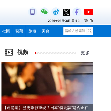
繁
简
2026年08月08日 星期六
社團
藝苑
旅遊
美食
視頻
更 多
【通講壇】歷史陰影重現？日本“特高課”是否正在