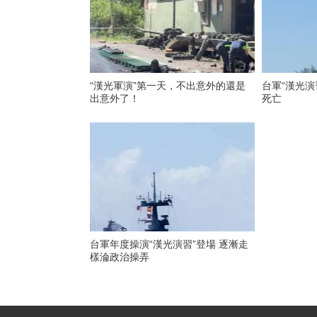
“漢光軍演”第一天，不出意外的還是
台軍“漢光演
出意外了！
死亡
台軍年度操演“漢光演習”登場 逐漸走
樣淪政治操弄