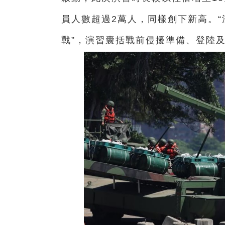
員人數超過2萬人，同樣創下新高。“
戰”，演習囊括戰前侵擾準備、登陸