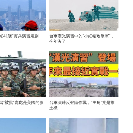
光41號”實兵演習規劃
台軍漢光演習中的“小紅帽攻擊軍”，
今年沒了
習”被批“處處是美國的影
​台軍演練反登陸作戰，“主角”竟是推
土機