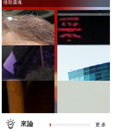
借殼還魂
來論
更 多