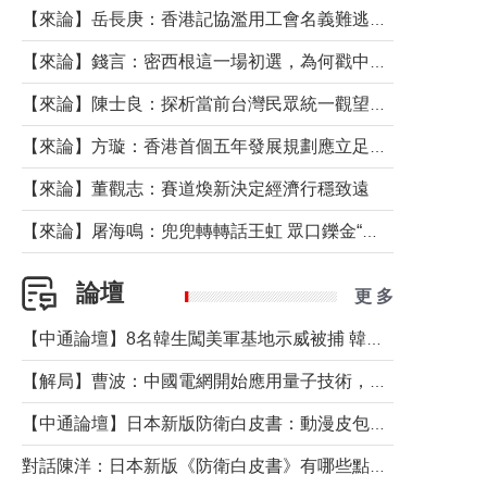
【來論】岳長庚：香港記協濫用工會名義難逃法律制裁
【來論】錢言：密西根這一場初選，為何戳中了兩黨最痛的神經？
【來論】陳士良：探析當前台灣民眾統一觀望心態的深層成因
【來論】方璇：香港首個五年發展規劃應立足民生務實前行
【來論】董觀志：賽道煥新決定經濟行穩致遠
【來論】屠海鳴：兜兜轉轉話王虹 眾口鑠金“一邊倒”
論壇
更 多
【中通論壇】8名韓生闖美軍基地示威被捕 韓國年輕人反美情緒從何而來？
【解局】曹波：中國電網開始應用量子技術，以後會不再停電嗎？
【中通論壇】日本新版防衛白皮書：動漫皮包藏不住軍國野心
對話陳洋：日本新版《防衛白皮書》有哪些點值得警惕？