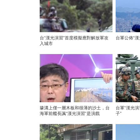
台“漢光演習”首度模擬應對解放軍攻
台軍公佈“漢
入城市
壕溝上僅一層木板和很薄的沙土，台
台軍“漢光演
海軍前艦長諷“漢光演習”是演戲
子”