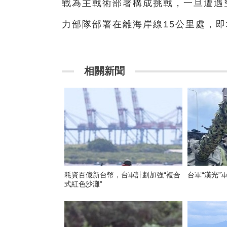
戰為主戰術部署構成挑戰，一旦遭遇
力部隊部署在離海岸線15公里處，
相關新聞
耗資百億新台幣，台軍計劃加強“複合
台軍“漢光”
式紅色沙灘”