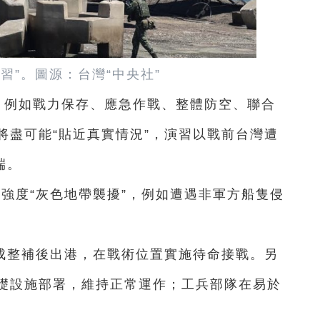
演習
”。圖源：台灣“中央社”
，例如戰力保存、應急作戰、整體防空、聯合
將盡可能“貼近真實情況”，演習以戰前台灣遭
端。
強度“灰色地帶襲擾”，例如遭遇非軍方船隻侵
成整補後出港，在戰術位置實施待命接戰。另
礎設施部署，維持正常運作；工兵部隊在易於