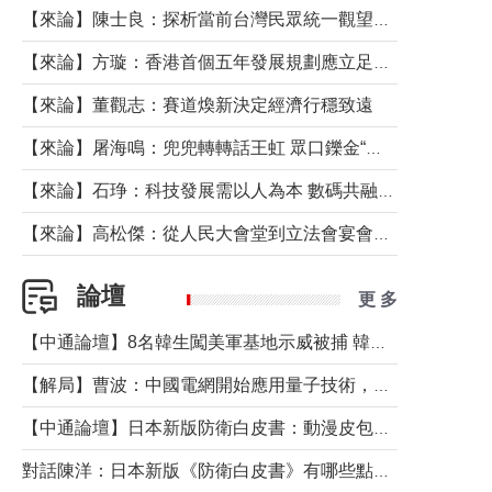
【來論】陳士良：探析當前台灣民眾統一觀望心態的深層成因
【來論】方璇：香港首個五年發展規劃應立足民生務實前行
【來論】董觀志：賽道煥新決定經濟行穩致遠
【來論】屠海鳴：兜兜轉轉話王虹 眾口鑠金“一邊倒”
【來論】石琤：科技發展需以人為本 數碼共融不應讓長者放棄傳統生活方式
【來論】高松傑：從人民大會堂到立法會宴會廳——香港管治新範式的完整拼圖
論壇
更 多
【中通論壇】8名韓生闖美軍基地示威被捕 韓國年輕人反美情緒從何而來？
【解局】曹波：中國電網開始應用量子技術，以後會不再停電嗎？
【中通論壇】日本新版防衛白皮書：動漫皮包藏不住軍國野心
對話陳洋：日本新版《防衛白皮書》有哪些點值得警惕？