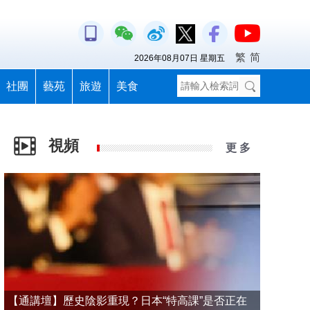
繁
简
2026年08月07日 星期五
社團
藝苑
旅遊
美食
視頻
更 多
【通講壇】歷史陰影重現？日本“特高課”是否正在