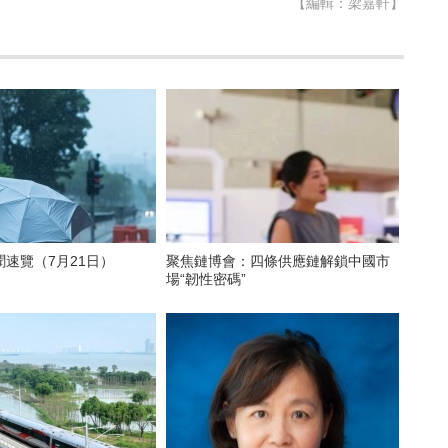
【編輯：梁嘉軒】
速覽（7月21日）
聚焦鏈博會：四條供應鏈解鎖中國市
場“韌性密碼”