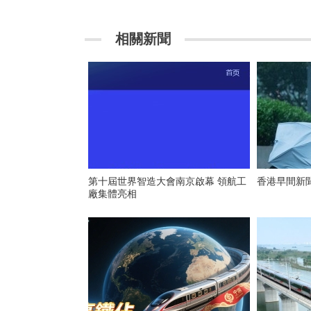
相關新聞
第十屆世界智造大會南京啟幕 領航工
香港早間新聞
廠集體亮相