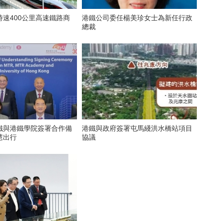
速400公里高速鐵路商
港鐵公司委任楊美珍女士為新任行政
總裁
鐵與港鐵學院簽署合作備
港鐵與政府簽署屯馬綫洪水橋站項目
慧出行
協議