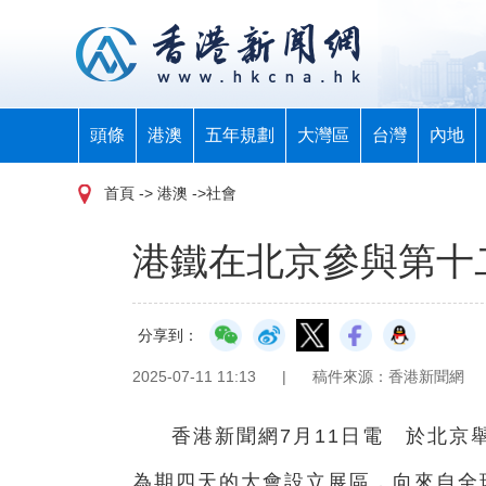
頭條
港澳
五年規劃
大灣區
台灣
內地
首頁
-> 港澳 ->社會
港鐵在北京參與第十
分享到：
2025-07-11 11:13
|
稿件來源：香港新聞網
香港新聞網7月11日電 於北京
為期四天的大會設立展區，向來自全