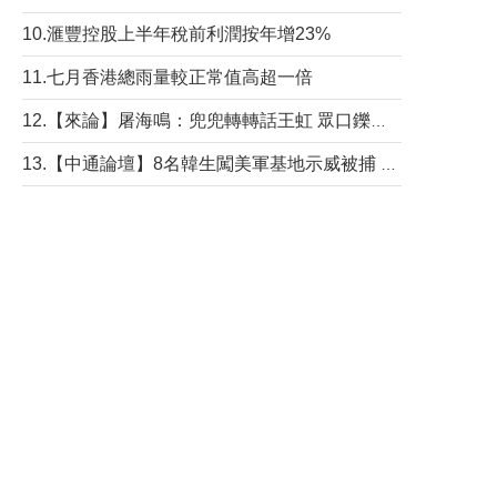
10.滙豐控股上半年稅前利潤按年增23%
11.七月香港總雨量較正常值高超一倍
12.【來論】屠海鳴：兜兜轉轉話王虹 眾口鑠金“一邊倒”
13.【中通論壇】8名韓生闖美軍基地示威被捕 韓國年輕人反美情緒從何而來？