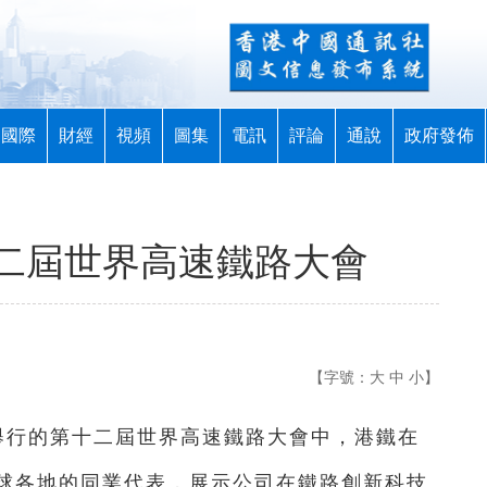
國際
財經
視頻
圖集
電訊
評論
通說
政府發佈
二屆世界高速鐵路大會
【字號：
大
中
小
】
舉行的第十二屆世界高速鐵路大會中，港鐵在
球各地的同業代表，展示公司在鐵路創新科技