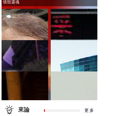
借殼還魂
來論
更 多