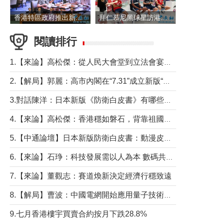
香港特區政府推出新一批銀色債券 每手1萬元保底息4.25厘
拜仁慕尼黑球星訪港 與球迷近距離互動
閱讀排行
1.【來論】高松傑：從人民大會堂到立法會宴會廳——香港管治新範式的完整拼圖
2.【解局】郭麗：高市內閣在“7.31”成立新版“特高課”意欲何為？
3.對話陳洋：日本新版《防衛白皮書》有哪些點值得警惕？
4.【來論】高松傑：香港穩如磐石，背靠祖國才是真正的“終極護城河”
5.【中通論壇】日本新版防衛白皮書：動漫皮包藏不住軍國野心
6.【來論】石琤：科技發展需以人為本 數碼共融不應讓長者放棄傳統生活方式
7.【來論】董觀志：賽道煥新決定經濟行穩致遠
8.【解局】曹波：中國電網開始應用量子技術，以後會不再停電嗎？
9.七月香港樓宇買賣合約按月下跌28.8%