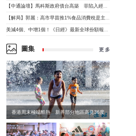
【中通論壇】馬科斯政府債台高築 菲陷入經濟困境與南海對抗惡循環？
【解局】郭麗：高市早苗推1%食品消費稅是主動作為還是被迫“飲鴆止渴”
美減4個、中增1個！《日經》最新全球份額報告透露了什麼？
圖集
更 多
香港周末極端酷熱 新界部分地區高見36度