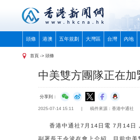
頭條
港澳
五年規劃
大灣區
台灣
內地
首頁
-> 頭條
中美雙方團隊正在加
分享到：
2025-07-14 15:11
|
稿件來源：香港中通社
香港中通社7月14日電 7月1
副署長王令浚在會上介紹，目前中美