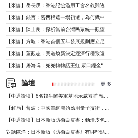
【來論】岳長庚：香港記協濫用工會名義難逃法律制裁
【來論】錢言：密西根這一場初選，為何戳中了兩黨最痛的神經？
【來論】陳士良：探析當前台灣民眾統一觀望心態的深層成因
【來論】方璇：香港首個五年發展規劃應立足民生務實前行
【來論】董觀志：賽道煥新決定經濟行穩致遠
【來論】屠海鳴：兜兜轉轉話王虹 眾口鑠金“一邊倒”
論壇
更 多
【中通論壇】8名韓生闖美軍基地示威被捕 韓國年輕人反美情緒從何而來？
【解局】曹波：中國電網開始應用量子技術，以後會不再停電嗎？
【中通論壇】日本新版防衛白皮書：動漫皮包藏不住軍國野心
對話陳洋：日本新版《防衛白皮書》有哪些點值得警惕？