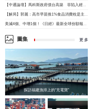
【中通論壇】馬科斯政府債台高築 菲陷入經濟困境與南海對抗惡循環？
【解局】郭麗：高市早苗推1%食品消費稅是主動作為還是被迫“飲鴆止渴”
美減4個、中增1個！《日經》最新全球份額報告透露了什麼？
圖集
更 多
探訪福建漁排上的“充電寶”