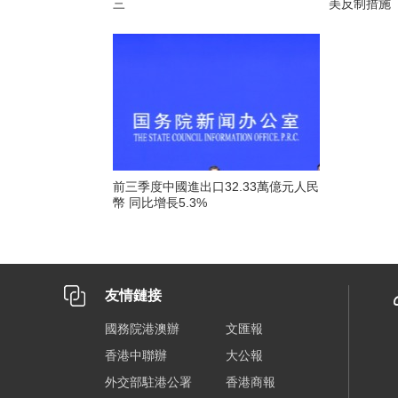
三
美反制措施
前三季度中國進出口32.33萬億元人民
幣 同比增長5.3%
友情鏈接
國務院港澳辦
文匯報
香港中聯辦
大公報
外交部駐港公署
香港商報