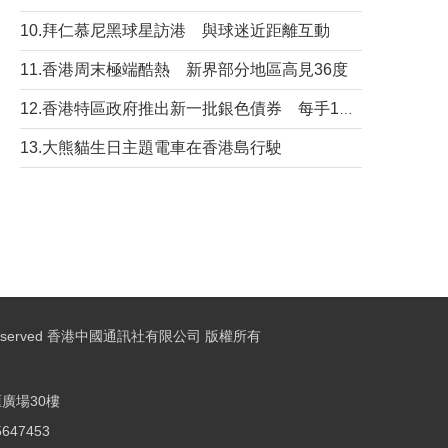
10.拜仁慕尼黑球星訪港 與球迷近距離互動
11.香港周末極端酷熱 新界部分地區高見36度
12.香港特區政府推出新一批銀色債券 每手1萬元保底息4.25厘
13.大熊貓生日主題電車在香港島行駛
ights Reserved 香港中國通訊社有限公司 版權所有
廣場30樓
25647453