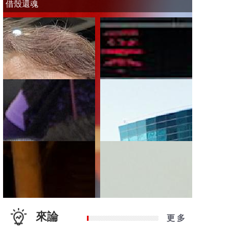
借殼還魂
來論
更 多