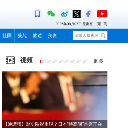
繁
简
2026年08月07日 星期五
社團
藝苑
旅遊
美食
視頻
更 多
【通講壇】歷史陰影重現？日本“特高課”是否正在