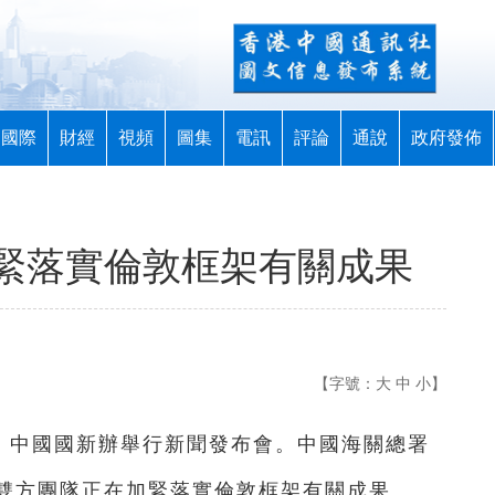
國際
財經
視頻
圖集
電訊
評論
通說
政府發佈
緊落實倫敦框架有關成果
【字號：
大
中
小
】
4日，中國國新辦舉行新聞發布會。中國海關總署
雙方團隊正在加緊落實倫敦框架有關成果。