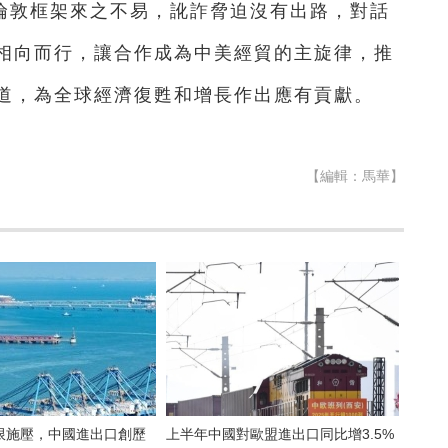
倫敦框架來之不易，訛詐脅迫沒有出路，對話
相向而行，讓合作成為中美經貿的主旋律，推
道，為全球經濟復甦和增長作出應有貢獻。
【編輯：馬華】
限施壓，中國進出口創歷
上半年中國對歐盟進出口同比增3.5%