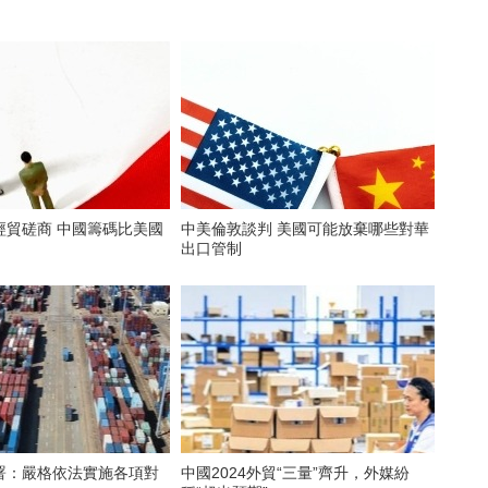
經貿磋商 中國籌碼比美國
中美倫敦談判 美國可能放棄哪些對華
出口管制
署：嚴格依法實施各項對
中國2024外貿“三量”齊升，外媒紛