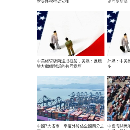
對等降稅框架安排
史同期新高
中美經貿磋商達成框架，美媒：反應
外媒：中美
雙方繼續對話的共同意願
多
中國7大省市一季度外貿佔全國四分之
中國海關總