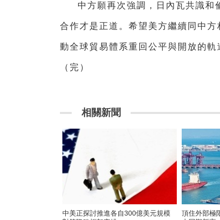
中方願再次強調，日內瓦共識和
合作才是正道。希望美方繼續同中方
動全球貿易體系重回公平與開放的軌
（完）
相關新聞
中美正探討推進各自300億美元規模
頂住外部極