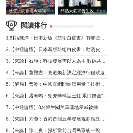
滙豐上調香港今年經濟增長預測至4.5%
酷熱天氣警告生效 本港高溫持續至下周
閱讀排行
1.對話陳洋：日本新版《防衛白皮書》有哪些點值得警惕？
2.【中通論壇】日本新版防衛白皮書：動漫皮包藏不住軍國野心
3.【來論】石琤：科技發展需以人為本 數碼共融不應讓長者放棄傳統生活方式
4.【來論】董觀志：賽道煥新決定經濟行穩致遠
5.【解局】曹波：中國電網開始應用量子技術，以後會不再停電嗎？
6.【來論】屠海鳴：兜兜轉轉話王虹 眾口鑠金“一邊倒”
7.【中通論壇】8名韓生闖美軍基地示威被捕 韓國年輕人反美情緒從何而來？
8.【來論】方璇：香港首個五年發展規劃應立足民生務實前行
9.【來論】陳士良：探析當前台灣民眾統一觀望心態的深層成因