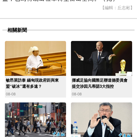
【編輯：丘志彬】
相關新聞
敏昂萊訪泰 緬甸現政府距與東
挪威足協向國際足聯道德委員會
盟“破冰”還有多遠？
提交涉因凡蒂諾3大指控
08-08
08-08