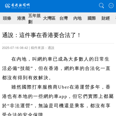
五年規
頭條
港澳
大灣區
台灣
內地
國際
財經
劃
通說：這件事在香港要合法了！
2025-07-16 08:42 | 稿件來源：通說
在內地，叫網約車已成為大多數人的日常生
活必備“技能”，但在香港，網約車的合法化一直
都沒有得到有效解決。
雖然國際打車服務商Uber在港運營多年，香
港也有本地的一些網約車app，但它們實際上都屬
於“非法運營”，無論是司機還是乘客，都沒有享
受合法的安全保障。