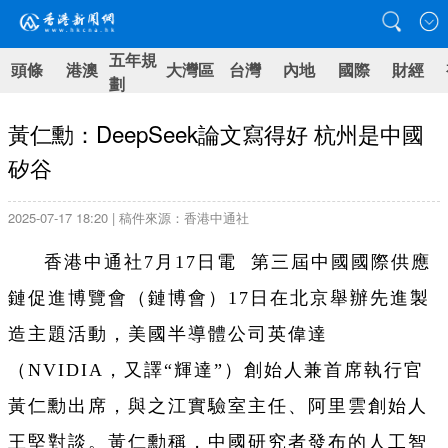
五年規
頭條
港澳
大灣區
台灣
內地
國際
財經
劃
黃仁勳：DeepSeek論文寫得好 杭州是中國
矽谷
2025-07-17 18:20 | 稿件來源：香港中通社
香港中通社7月17日電 第三屆中國國際供應
鏈促進博覽會（鏈博會）17日在北京舉辦先進製
造主題活動，美國半導體公司英偉達
（NVIDIA，又譯“輝達”）創始人兼首席執行官
黃仁勳出席，與之江實驗室主任、阿里雲創始人
王堅對談。黃仁勳稱，中國研究者發布的人工智