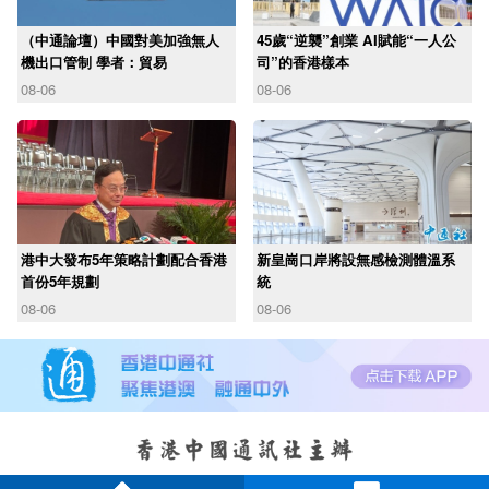
（中通論壇）中國對美加強無人
45歲“逆襲”創業 AI賦能“一人公
機出口管制 學者：貿易
司”的香港樣本
08-06
08-06
港中大發布5年策略計劃配合香港
新皇崗口岸將設無感檢測體溫系
首份5年規劃
統
08-06
08-06