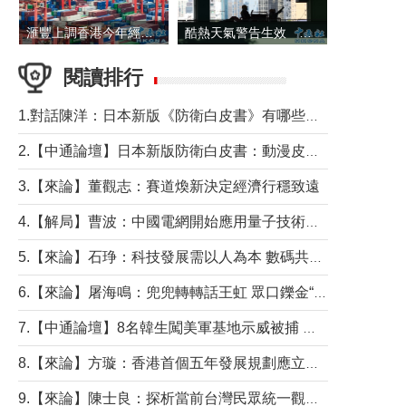
滙豐上調香港今年經濟增長預測至4.5%
酷熱天氣警告生效 本港高溫持續至下周
閱讀排行
1.對話陳洋：日本新版《防衛白皮書》有哪些點值得警惕？
2.【中通論壇】日本新版防衛白皮書：動漫皮包藏不住軍國野心
3.【來論】董觀志：賽道煥新決定經濟行穩致遠
4.【解局】曹波：中國電網開始應用量子技術，以後會不再停電嗎？
5.【來論】石琤：科技發展需以人為本 數碼共融不應讓長者放棄傳統生活方式
6.【來論】屠海鳴：兜兜轉轉話王虹 眾口鑠金“一邊倒”
7.【中通論壇】8名韓生闖美軍基地示威被捕 韓國年輕人反美情緒從何而來？
8.【來論】方璇：香港首個五年發展規劃應立足民生務實前行
9.【來論】陳士良：探析當前台灣民眾統一觀望心態的深層成因