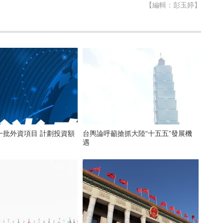
【編輯：彭玉婷】
資項目 計劃投資額
台輿論呼籲搶抓大陸“十五五”發展機
遇