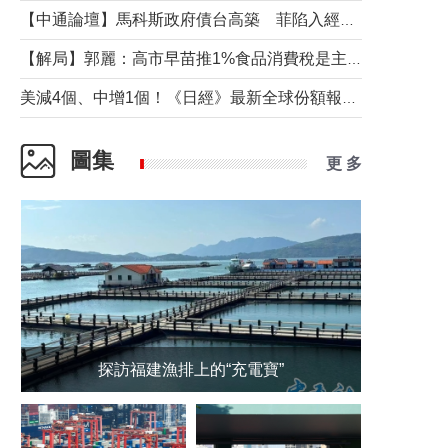
【中通論壇】馬科斯政府債台高築 菲陷入經濟困境與南海對抗惡循環？
【解局】郭麗：高市早苗推1%食品消費稅是主動作為還是被迫“飲鴆止渴”
美減4個、中增1個！《日經》最新全球份額報告透露了什麼？
圖集
更 多
探訪福建漁排上的“充電寶”