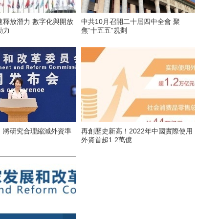
速釋放潛力 數字化與開放
中共10月召開二十屆四中全會 聚
動力
焦“十五五”規劃
：將研究合理縮減外資準
再創歷史新高！2022年中國實際使用
外資首超1.2萬億