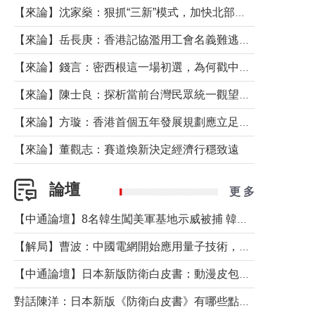
【來論】沈家燊：狠抓“三新”模式，加快北部都會區建設
【來論】岳長庚：香港記協濫用工會名義難逃法律制裁
【來論】錢言：密西根這一場初選，為何戳中了兩黨最痛的神經？
【來論】陳士良：探析當前台灣民眾統一觀望心態的深層成因
【來論】方璇：香港首個五年發展規劃應立足民生務實前行
【來論】董觀志：賽道煥新決定經濟行穩致遠
論壇
更 多
【中通論壇】8名韓生闖美軍基地示威被捕 韓國年輕人反美情緒從何而來？
【解局】曹波：中國電網開始應用量子技術，以後會不再停電嗎？
【中通論壇】日本新版防衛白皮書：動漫皮包藏不住軍國野心
對話陳洋：日本新版《防衛白皮書》有哪些點值得警惕？