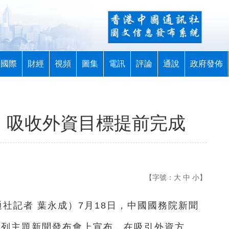
國際
財經
視頻
圖集
電訊
評論
通說
政府發佈
單：吸收外資目標提前完成
【字號：
大
中
小
】
通社記者 葉永成
）
7月18日，中國國務院新聞
”系列主題新聞發布會上宣布，在吸引外資方