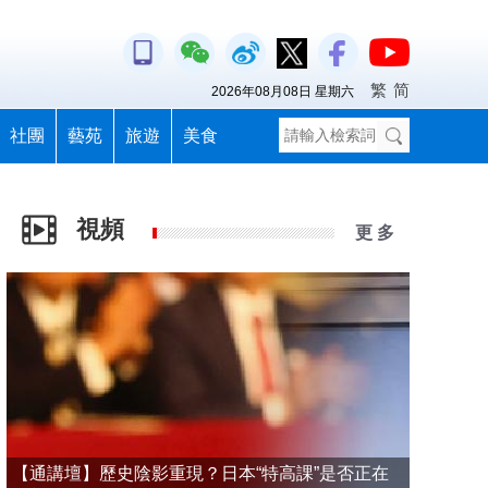
繁
简
2026年08月08日 星期六
社團
藝苑
旅遊
美食
視頻
更 多
【通講壇】歷史陰影重現？日本“特高課”是否正在