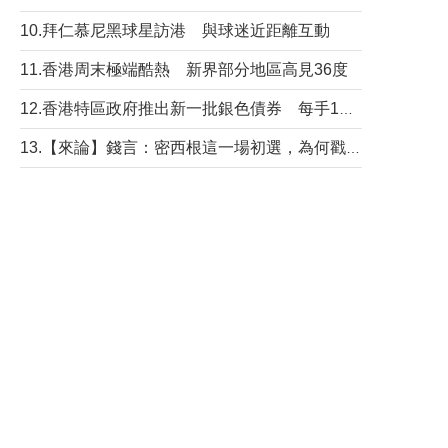
10.拜仁慕尼黑球星訪港 與球迷近距離互動
11.香港周末極端酷熱 新界部分地區高見36度
12.香港特區政府推出新一批銀色債券 每手1萬元保底息4.25厘
13.【來論】錢言：密西根這一場初選，為何戳中了兩黨最痛的神經？