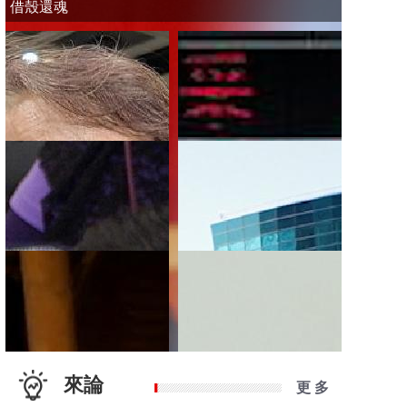
借殼還魂
來論
更 多