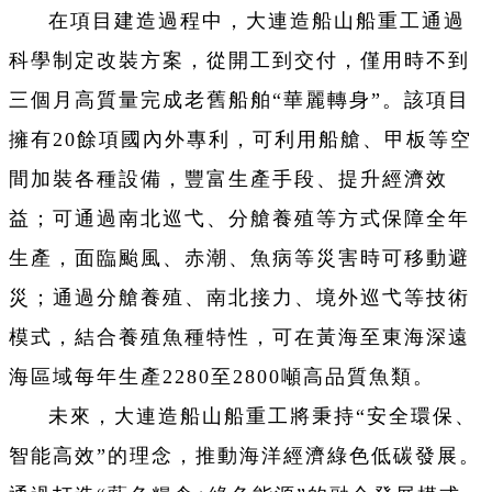
在項目建造過程中，大連造船山船重工通過
科學制定改裝方案，從開工到交付，僅用時不到
三個月高質量完成老舊船舶“華麗轉身”。該項目
擁有20餘項國內外專利，可利用船艙、甲板等空
間加裝各種設備，豐富生產手段、提升經濟效
益；可通過南北巡弋、分艙養殖等方式保障全年
生產，面臨颱風、赤潮、魚病等災害時可移動避
災；通過分艙養殖、南北接力、境外巡弋等技術
模式，結合養殖魚種特性，可在黃海至東海深遠
海區域每年生產2280至2800噸高品質魚類。
未來，大連造船山船重工將秉持“安全環保、
智能高效”的理念，推動海洋經濟綠色低碳發展。