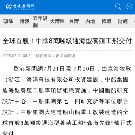
五年規
頭條
港澳
大灣區
台灣
內地
國際
財經
劃
全球首艘！中國8萬噸級通海型養殖工船交付
2025-07-21 08:54 | 稿件來源：香港新聞網
香港新聞網7月21日電 7月20日，由森海牧歌
（浙江）海洋科技有限公司投資建設，中船集團
通海型養殖工船專項辦組織實施，中國艦船研究
設計中心、中船集團第七一四研究所等單位聯合
設計，中船集團大連造船山船重工改裝建造的全
球首艘8萬噸級通海型養殖工船“森海先鋒”號正式
交付。