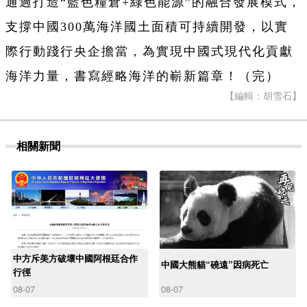
通過打造“藍色糧倉+綠色能源”的融合發展模式，
支撐中國300萬海洋國土面積可持續開發，以實
際行動踐行央企擔當，為實現中國式現代化貢獻
海洋力量，書寫經略海洋的嶄新篇章！（完）
【編輯：胡雪石】
相關新聞
中方斥美方破壞中國阿根廷合作
中國大熊貓“磽遠”因病死亡
行徑
08-07
08-07