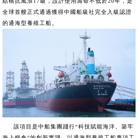
結構抗風浪17級，設計使用壽命不低於20年，是
全球首艘正式通過獲得中國船級社完全入級認證
的通海型養殖工船。
該項目是中船集團踐行“科技賦能海洋、築牢
海上糧倉”的創新實踐，以通海型養殖工船專項工