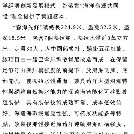
洋經濟創新發展模式，為落實“海洋命運共同
體”理念提供了實踐樣本。
“森海先鋒”號總長224.9米、型寬32.2米、型
深18.5米，包含7個養殖艙，養殖水
體近8萬立方
米，定員30人，入中國船級社，懸掛五星紅旗。
該項目由一艘巴拿馬型散貨船改造而成，在保留
足够浮力與結構強度的前提下，於船舶側舷、底
部開孔，使養殖水體通海，兼具遠洋大型船舶特
性與網箱自然換水能力的深遠海智能化可移動養
殖裝備，具有裝備技術成熟可靠、成本低效益
好、深遠海環境適應性強、可拓展功能多等特
點。改裝後船體接近原遠洋運輸船舶結構強度，