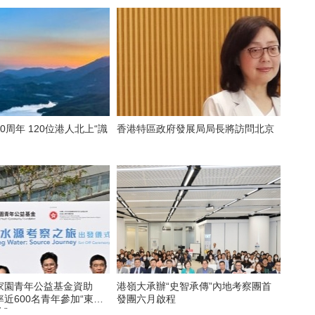
0周年 120位港人北上“識
香港特區政府發展局局長將訪問北京
家園青年公益基金資助
港嶺大承辦“史智承傳”內地考察團首
 率近600名青年參加“東江
發團六月啟程
”