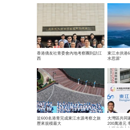
香港僑友社青委會內地考察團到訪江
東江水供港6
西
水思源”
近600名港青完成東江水源考察之旅
大灣區共同
歷來規模最大
200萬港元
水源考察之旅