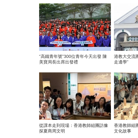
“高鐵青年號”300位青年今天出發 陳
港教大交流團
美寶局長出席出發禮
走邊學”
從課本走到現場：香港教師組團訪豫
香港教師組
探夏商周文明
文化故事