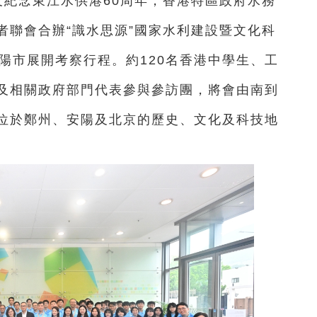
及紀念東江水供港60周年，香港特區政府水務
者聯會合辦“識水思源”國家水利建設暨文化科
陽市展開考察行程。約120名香港中學生、工
及相關政府部門代表參與參訪團，將會由南到
位於鄭州、安陽及北京的歷史、文化及科技地