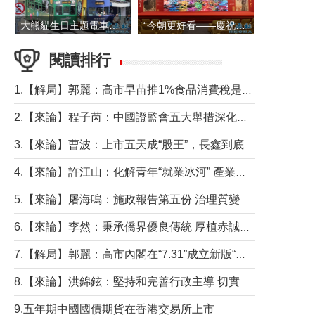
大熊貓生日主題電車在香港島行駛
“今朝更好看——慶祝中國共產黨成立105周年名家作品展”6日起舉行
閱讀排行
1.【解局】郭麗：高市早苗推1%食品消費稅是主動作為還是被迫“飲鴆止渴”
2.【來論】程子芮：中國證監會五大舉措深化內地香港資本市場合作
3.【來論】曹波：上市五天成“股王”，長鑫到底做對什麼了？
4.【來論】許江山：化解青年“就業冰河” 產業升級與過渡支援須雙軌並行
5.【來論】屠海鳴：施政報告第五份 治理質變脈絡清
6.【來論】李然：秉承僑界優良傳統 厚植赤誠家國情懷
7.【解局】郭麗：高市內閣在“7.31”成立新版“特高課”意欲何為？
8.【來論】洪錦鉉：堅持和完善行政主導 切實維護行政立法良性互動
9.五年期中國國債期貨在香港交易所上市