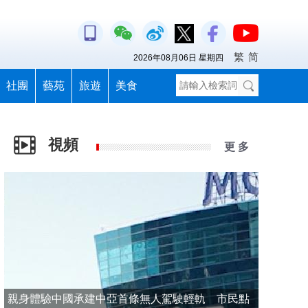
繁
简
2026年08月06日 星期四
社團
藝苑
旅遊
美食
視頻
更 多
親身體驗中國承建中亞首條無人駕駛輕軌 市民點