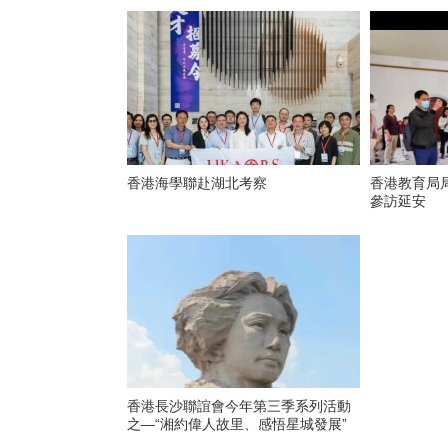
香港海學聯赴湖北考察
香港教育局
參訪延安
香港長沙聯誼會今年第三季系列活動
之—“湘約偉人故里、感悟星城發展”