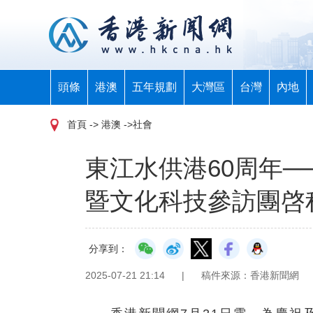
頭條
港澳
五年規劃
大灣區
台灣
內地
首頁
-> 港澳 ->社會
​東江水供港60周年─
暨文化科技參訪團啓
分享到：
2025-07-21 21:14
|
稿件來源：香港新聞網