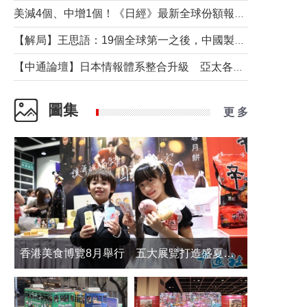
美減4個、中增1個！《日經》最新全球份額報告透露了什麼？
【解局】王思語：19個全球第一之後，中國製造還需跨過哪些關口？
【中通論壇】日本情報體系整合升級 亞太各國如何應對？
圖集
更 多
香港美食博覽8月舉行 五大展覽打造盛夏嘉年華