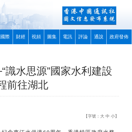
國際
財經
視頻
圖集
電訊
評論
通說
政府發佈
─“識水思源”國家水利建設
程前往湖北
【字號：
大
中
小
】