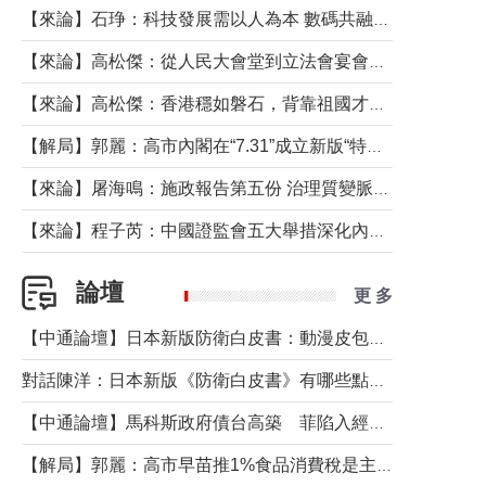
【來論】石琤：科技發展需以人為本 數碼共融不應讓長者放棄傳統生活方式
【來論】高松傑：從人民大會堂到立法會宴會廳——香港管治新範式的完整拼圖
【來論】高松傑：香港穩如磐石，背靠祖國才是真正的“終極護城河”
【解局】郭麗：高市內閣在“7.31”成立新版“特高課”意欲何為？
【來論】屠海鳴：施政報告第五份 治理質變脈絡清
【來論】程子芮：中國證監會五大舉措深化內地香港資本市場合作
論壇
更 多
【中通論壇】日本新版防衛白皮書：動漫皮包藏不住軍國野心
對話陳洋：日本新版《防衛白皮書》有哪些點值得警惕？
【中通論壇】馬科斯政府債台高築 菲陷入經濟困境與南海對抗惡循環？
【解局】郭麗：高市早苗推1%食品消費稅是主動作為還是被迫“飲鴆止渴”