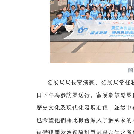
圖
發展局局長甯漢豪、發展局常任
日下午為參訪團送行。甯漢豪鼓勵團
歷史文化及現代化發展進程，並從中
也希望他們藉此機會深入了解國家的
何體現國家為保障對香港穩定供水所