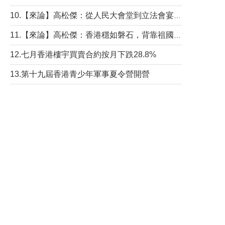
10.【來論】高松傑：從人民大會堂到立法會宴會廳——香港管治新範式的完整拼圖
11.【來論】高松傑：香港穩如磐石，背靠祖國才是真正的“終極護城河”
12.七月香港樓宇買賣合約按月下跌28.8%
13.第十九屆香港青少年軍事夏令營開營