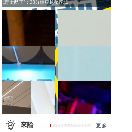
讚“太酷了”：28分鐘穿越整座城
來論
更 多