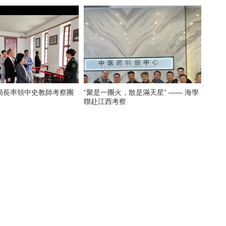
局長率領中史教師考察團
“聚是一團火，散是滿天星” —— 海學
聯赴江西考察