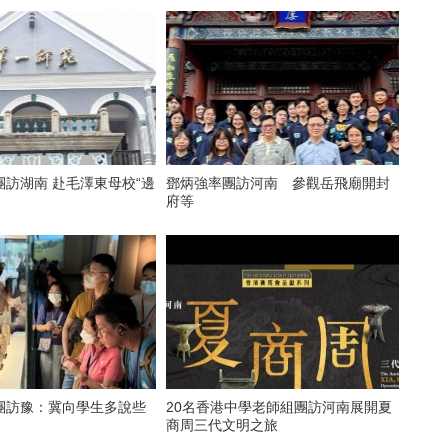
訪湖南 赴毛澤東母校“邊
鄧炳強率團訪河南 參觀岳飛廟開封
府等
團訪豫：冀向學生多說些
20名香港中學老師組團訪河南展開夏
商周三代文明之旅