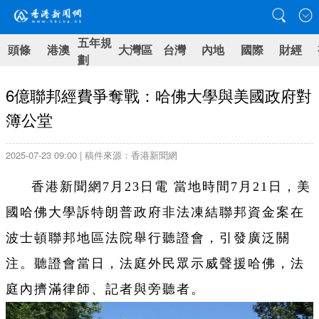
五年規
頭條
港澳
大灣區
台灣
內地
國際
財經
劃
6億聯邦經費爭奪戰：哈佛大學與美國政府對
簿公堂
2025-07-23 09:00 | 稿件來源：香港新聞網
香港新聞網7月23日電 當地時間7月21日，美
國哈佛大學訴特朗普政府非法凍結聯邦資金案在
波士頓聯邦地區法院舉行聽證會，引發廣泛關
注。聽證會當日，法庭外民眾示威聲援哈佛，法
庭內擠滿律師、記者與旁聽者。