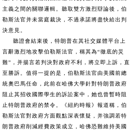
主義之間的關聯邏輯。聽取雙方激烈辯論後，伯
勒斯法官并未當庭裁決，不過承諾將盡快給出判
決意見。
聽證會結束後，特朗普在其社交媒體平台上
言辭激烈地攻擊伯勒斯法官，稱其為“徹底的災
難”，并揚言若判決對政府不利，將立即上訴，直
至勝訴。值得一提的是，伯勒斯法官由美國前總
統奧巴馬任命，此前在哈佛大學針對特朗普政府
阻止其招收國際學生的訴訟案中，她也曾暫時阻
止特朗普政府的禁令。《紐約時報》報道稱，伯
勒斯法官對政府方面觀點深表懷疑，并強調若特
朗普政府削減經費政策成立，哈佛恐難維持美國