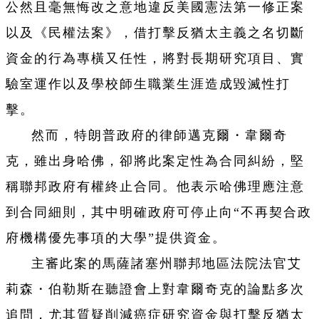
公然且毫無悔改之意地違反美國憲法第一修正案
以及《民權法案》，借打擊反猶太主義之名切斷
資金的行為專橫又任性，將對長期研究項目、實
驗室運作以及學校師生職業生涯造成毀滅性打
擊。
然而，特朗普政府的律師邁克爾・韋爾奇
克，雖出身哈佛，卻將此案定性為合同糾紛，堅
稱聯邦政府有權終止合同。他表示哈佛理應注意
到合同細則，其中明確政府可停止向“不再契合政
府機構優先事項的大學”提供資金。
主審此案的馬薩諸塞州聯邦地區法院法官艾
莉森・伯勒斯在聽證會上對韋爾奇克的論點多次
追問，尤其質疑削減癌症研究資金與打擊反猶太