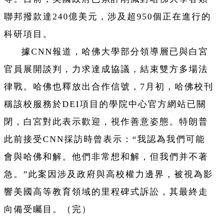
聯邦撥款達240億美元，涉及超950個正在進行的
科研項目。
據CNN報道，哈佛大學部分領導層已與白宮
官員展開談判，力求達成協議，結束雙方多場法
律戰。哈佛也釋放出合作信號，7月初，哈佛校刊
稱該校服務於DEI項目的學院中心官方網站已關
閉，白宮對此表示歡迎，視作善意姿態。特朗普
此前接受CNN採訪時曾表示：“我認為我們可能
會與哈佛和解。他們非常想和解，但我們并不著
急。”此案因涉及政府與高校權力邊界，被視為影
響美國高等教育領域的里程碑式訴訟，其最終走
向備受矚目。（完）