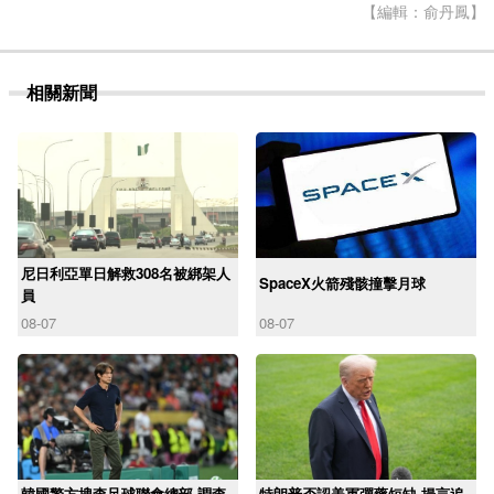
【編輯：俞丹鳳】
相關新聞
尼日利亞單日解救308名被綁架人
SpaceX火箭殘骸撞擊月球
員
08-07
08-07
韓國警方搜查足球聯會總部 調查
特朗普否認美軍彈藥短缺 揚言追