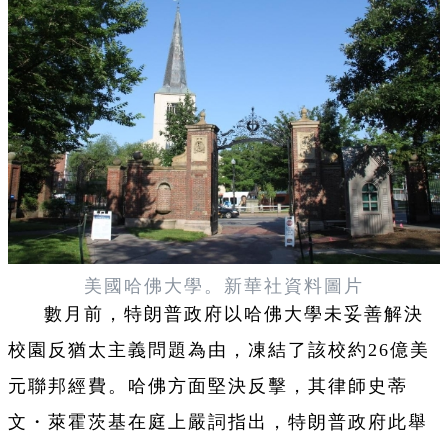
美國哈佛大學。新華社資料圖片
數月前，特朗普政府以哈佛大學未妥善解決
校園反猶太主義問題為由，凍結了該校約26億美
元聯邦經費。哈佛方面堅決反擊，其律師史蒂
文・萊霍茨基在庭上嚴詞指出，特朗普政府此舉