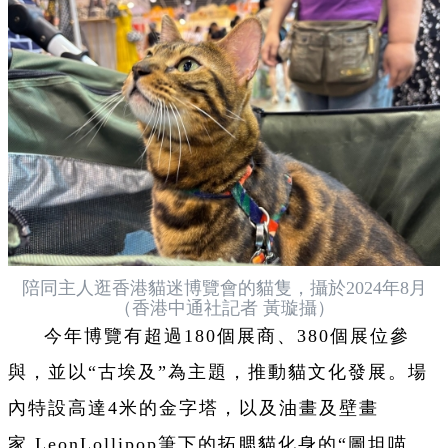
陪同主人逛香港貓迷博覽會的貓隻，攝於2024年8月
（香港中通社記者 黃璇攝）
今年博覽有超過180個展商、380個展位參
與，並以“古埃及”為主題，推動貓文化發展。場
內特設高達4米的金字塔，以及油畫及壁畫
家 LeonLollipop筆下的拓腮貓化身的“圖坦喵