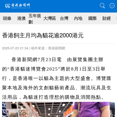
五年規
頭條
港澳
大灣區
台灣
內地
國際
財經
劃
香港飼主月均為貓花逾2000港元
2025-07-23 21:34 | 稿件來源：香港新聞網
香港新聞網7月23日電 由展覽集團主辦
的“香港貓迷博覽會2025”將於8月1日至3日舉
行，是香港唯一以貓為主題的大型盛會。博覽匯
聚本地及海外的文創貓藝術產品、潮流玩具及生
活用品，為貓迷打造理想的購物及消閒熱點。