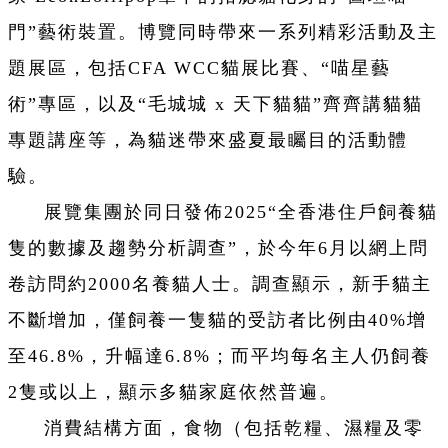
門”藝術裝置。博覽同時帶來一系列精彩活動及主
題展區，包括CFA WCC貓展比賽、“喵星藝
術”專區，以及“毛城城 x 天下貓貓”齊齊講貓貓
專題講座等，為貓迷帶來盛夏最矚目的活動體
驗。
展覽集團於同日發佈2025“全香港住戶飼養貓
隻的數據及趨勢分析調查”，於今年6月以網上問
卷訪問約2000名養貓人士。調查顯示，新手貓主
不斷增加，僅飼養一隻貓的受訪者比例由40%增
至46.8%，升幅達6.8%；而平均每名主人仍飼養
2隻或以上，顯示多貓家庭依然普遍。
消費結構方面，食物（包括乾糧、濕糧及零