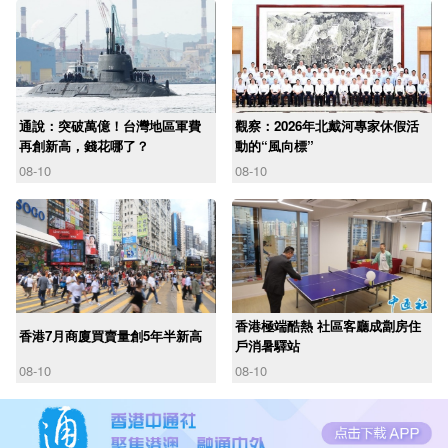
通說：突破萬億！台灣地區軍費
觀察：2026年北戴河專家休假活
再創新高，錢花哪了？
動的“風向標”
08-10
08-10
香港極端酷熱 社區客廳成劏房住
香港7月商廈買賣量創5年半新高
戶消暑驛站
08-10
08-10