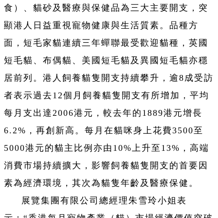
食）、貓砂及醫療與保健品為三大主要開支，突
顯港人日益重視寵物健康與生活質素。品種方
面，短毛家貓連續三年蟬聯最受歡迎貓種，英國
短毛貓、布偶貓、美國短毛貓及異國短毛貓亦穩
居前列。港人飼養貓隻開支持續攀升，逾8成受訪
者表示過去12個月飼養貓隻開支有所增加，平均
每月支出達2006港元，較去年的1889港元增長
6.2%，再創新高。每月在貓咪身上花費3500至
5000港元的貓主比例亦由10%上升至13%，高端
消費市場持續擴大，影響飼養貓隻開支的首要因
素為經濟環境，其次為貓隻年齡及醫療保健。
展覽集團有限公司總經理朱雪玲小姐表