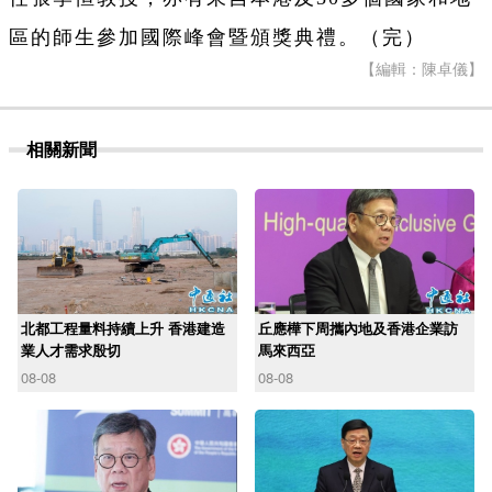
區的師生參加國際峰會暨頒獎典禮。（完）
【編輯：陳卓儀】
相關新聞
北都工程量料持續上升 香港建造
丘應樺下周攜內地及香港企業訪
業人才需求殷切
馬來西亞
08-08
08-08