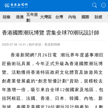
五年規
頭條
港澳
大灣區
台灣
內地
國際
財經
劃
香港國際潮玩博覽 雲集全球70潮玩設計師
2025-07-26 14:31 | 稿件來源：香港新聞網
香港新聞網7月26日電 潮玩界年度盛事潮巨
匠藝術玩具展，今年正式升級為香港國際潮玩博
覽。活動獲得香港特區政府文化體育及旅遊局文
創產業發展處的“創意智優計劃”資助，規模較去
年激增一倍，吸引來自全球12個國家及地區，包
括阿根廷、法國、香港、日本、韓國、內地、新
加坡、泰國及美國近70位潮玩設計師參加，人數