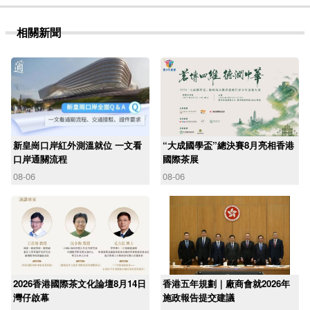
相關新聞
新皇崗口岸紅外測溫就位 一文看
“大成國學盃”總決賽8月亮相香港
口岸通關流程
國際茶展
08-06
08-06
2026香港國際茶文化論壇8月14日
香港五年規劃｜廠商會就2026年
灣仔啟幕
施政報告提交建議