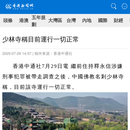
五年規
頭條
港澳
大灣區
台灣
內地
國際
財經
劃
少林寺稱目前運行一切正常
2025-07-29 14:57 | 稿件來源：香港中通社
香港中通社7月29日電 繼前住持釋永信涉嫌
刑事犯罪被帶走調查之後，中國佛教名剎少林寺
稱，目前該寺運行一切正常。