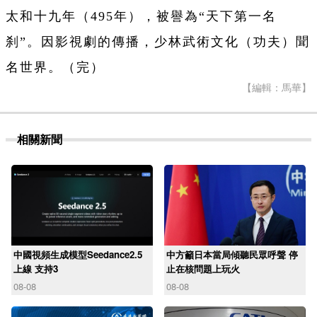
太和十九年（495年），被譽為“天下第一名
刹”。因影視劇的傳播，少林武術文化（功夫）聞
名世界。（完）
【編輯：馬華】
相關新聞
中國視頻生成模型Seedance2.5
中方籲日本當局傾聽民眾呼聲 停
上線 支持3
止在核問題上玩火
08-08
08-08