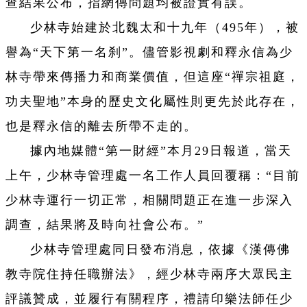
查結果公布，指網傳問題均被證實有誤。
少林寺始建於北魏太和十九年（495年），被
譽為“天下第一名刹”。儘管影視劇和釋永信為少
林寺帶來傳播力和商業價值，但這座“禪宗祖庭，
功夫聖地”本身的歷史文化屬性則更先於此存在，
也是釋永信的離去所帶不走的。
據內地媒體“第一財經”本月29日報道，當天
上午，少林寺管理處一名工作人員回覆稱：“目前
少林寺運行一切正常，相關問題正在進一步深入
調查，結果將及時向社會公布。”
少林寺管理處同日發布消息，依據《漢傳佛
教寺院住持任職辦法》，經少林寺兩序大眾民主
評議贊成，並履行有關程序，禮請印樂法師任少