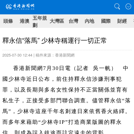
五年規
頭條
港澳
大灣區
台灣
內地
國際
財經
劃
釋永信“落馬” 少林寺稱運行一切正常
2025-07-30 12:44 | 稿件來源：香港新聞網
香港新聞網7月30日電（記者 吳一帆） 中
國少林寺近日公布，前住持釋永信涉嫌刑事犯
罪，以及長期與多名女性保持不正當關係並育有
私生子，正接受多部門聯合調查。儘管釋永信“落
馬”，少林寺這座千年名剎連日來依舊香火絡繹。
而多年來藉助“少林寺IP”打造商業版圖的釋永
信，則成為誤入歧途而註定遠去的背影。