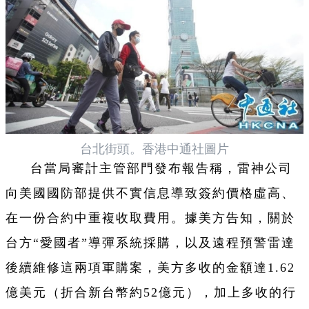
台北街頭。香港中通社圖片
台當局審計主管部門發布報告稱，雷神公司
向美國國防部提供不實信息導致簽約價格虛高、
在一份合約中重複收取費用。據美方告知，關於
台方“愛國者”導彈系統採購，以及遠程預警雷達
後續維修這兩項軍購案，美方多收的金額達1.62
億美元（折合新台幣約52億元），加上多收的行