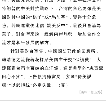
時，美國究竟提供了什麼“保護”？近年在拜登和
特朗普的中美對抗戰略下，台灣的角色更像是美
國對付中國的“棋子”或“馬前卒”，變得十分危
險。若民進黨仍迷信“親美反中”，最後只會淪為
棄子。對台灣來說，緩解兩岸局勢，增加合作交
流才是和平發展的解方。
針對美對台軍售，中國國防部此前回應稱，
賴清德之流變著花樣給美國主子交“保護費”，大
肆揮霍台灣老百姓的血汗錢，這是典型的“崽賣爺
田心不疼”。正告賴清德當局，妄圖“倚美謀
獨”“以武拒統”必定失敗。（完）
【編輯：彭玉婷】