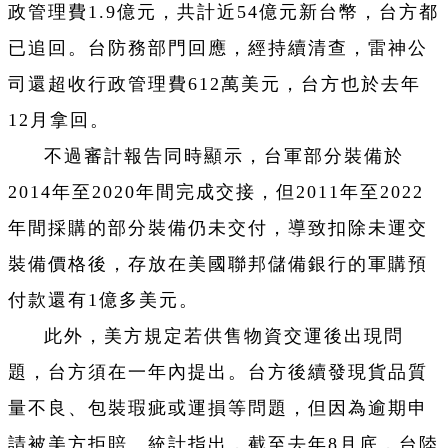
政管理費1.9億元，共計近54億元新台幣，台方都
已追回。台防務部門回應，經持續清查，雷神公
司還超收行政管理費612萬美元，台方也於去年
12月拿回。
不過審計報告同時顯示，台軍部分裝備於
2014年至2020年間完成交接，但2011年至2022
年間採購的部分裝備仍未交付，導致扣除未運交
裝備價格後，存放在美國聯邦儲備銀行的軍購預
付款還有1億多美元。
此外，美方規定若供售物資交運後出現問
題，台方須在一年內提出。台方後續發現貨品質
量不良、包裝瑕疵或運損等問題，但因為逾期申
請被美方拒賠。統計指出，截至去年8月底，台陸