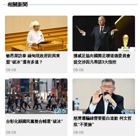
相關新聞
敏昂萊訪泰 緬甸現政府距與東
挪威足協向國際足聯道德委員會
盟“破冰”還有多遠？
提交涉因凡蒂諾3大指控
08-08
08-08
慈濟遭騙綠營要藍白道歉 柯文哲
台彰化縣國民黨整合輔選“破冰”
批“不要臉”
08-08
08-08