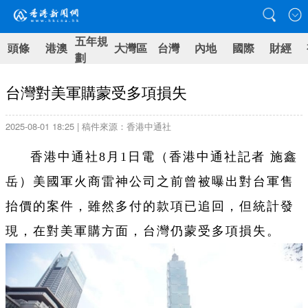
五年規
頭條
港澳
大灣區
台灣
內地
國際
財經
劃
台灣對美軍購蒙受多項損失
2025-08-01 18:25 | 稿件來源：香港中通社
香港中通社8月1日電（
香港中通社記者 施鑫
岳
）
美國軍火商雷神公司之前曾被曝出對台軍售
抬價的案件，雖然多付的款項已追回，但統計發
現，在對美軍購方面，台灣仍蒙受多項損失。