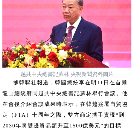
越共中央總書記蘇林 央視新聞資料圖片
據韓聯社報道，韓國總統李在明11日在首爾
龍山總統府同越共中央總書記蘇林舉行會談。他
在會後介紹會談成果時表示，在韓越簽署自貿協
定（FTA）十周年之際，雙方商定攜手實現“到
2030年將雙邊貿易額升至1500億美元”的目標。