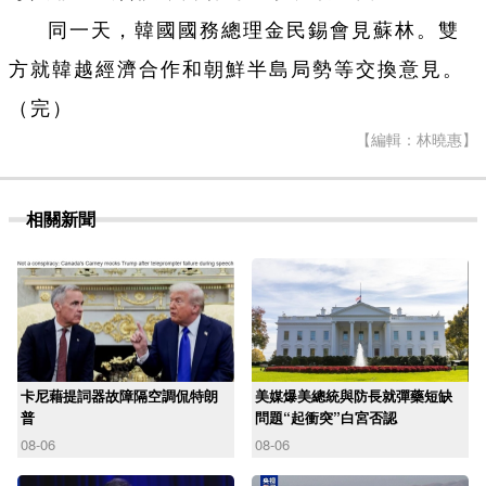
同一天，韓國國務總理金民錫會見蘇林。雙
方就韓越經濟合作和朝鮮半島局勢等交換意見。
（完）
【編輯：林曉惠】
相關新聞
卡尼藉提詞器故障隔空調侃特朗
美媒爆美總統與防長就彈藥短缺
普
問題“起衝突”白宮否認
08-06
08-06