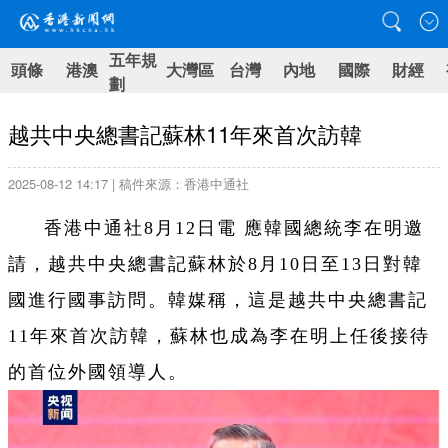
五年規
頭條
港澳
大灣區
台灣
內地
國際
財經
劃
越共中央總書記蘇林11年來首次訪韓
2025-08-12 14:17 | 稿件來源：香港中通社
香港中通社8月12日電 應韓國總統李在明邀
請，越共中央總書記蘇林於8月10日至13日對韓
國進行國事訪問。韓媒稱，這是越共中央總書記
11年來首次訪韓，蘇林也成為李在明上任後接待
的首位外國領導人。