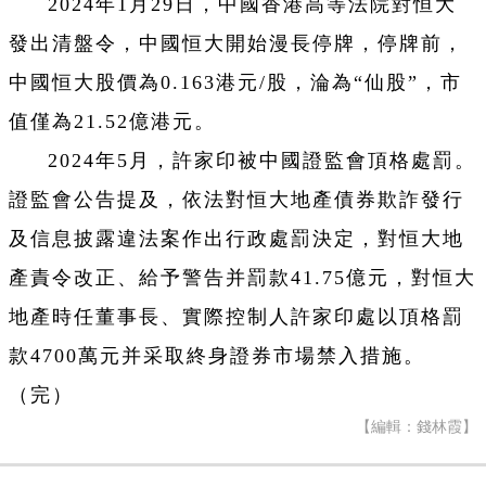
2024年1月29日，中國香港高等法院對恒大
發出清盤令，中國恒大開始漫長停牌，停牌前，
中國恒大股價為0.163港元/股，淪為“仙股”，市
值僅為21.52億港元。
2024年5月，許家印被中國證監會頂格處罰。
證監會公告提及，依法對恒大地產債券欺詐發行
及信息披露違法案作出行政處罰決定，對恒大地
產責令改正、給予警告并罰款41.75億元，對恒大
地產時任董事長、實際控制人許家印處以頂格罰
款4700萬元并采取終身證券市場禁入措施。
（完）
【編輯：錢林霞】