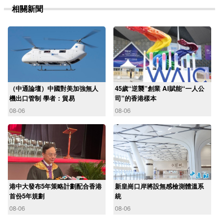
相關新聞
（中通論壇）中國對美加強無人
45歲“逆襲”創業 AI賦能“一人公
機出口管制 學者：貿易
司”的香港樣本
08-06
08-06
港中大發布5年策略計劃配合香港
新皇崗口岸將設無感檢測體溫系
首份5年規劃
統
08-06
08-06