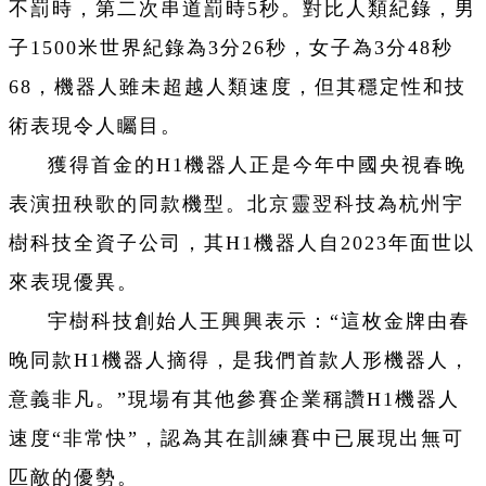
不罰時，第二次串道罰時5秒。對比人類紀錄，男
子1500米世界紀錄為3分26秒，女子為3分48秒
68，機器人雖未超越人類速度，但其穩定性和技
術表現令人矚目。
獲得首金的H1機器人正是今年中國央視春晚
表演扭秧歌的同款機型。北京靈翌科技為杭州宇
樹科技全資子公司，其H1機器人自2023年面世以
來表現優異。
宇樹科技創始人王興興表示：“這枚金牌由春
晚同款H1機器人摘得，是我們首款人形機器人，
意義非凡。”現場有其他參賽企業稱讚H1機器人
速度“非常快”，認為其在訓練賽中已展現出無可
匹敵的優勢。