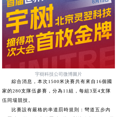
宇樹科技公司微博圖片
綜合消息，本次1500米決賽共有來自16個國
家的280支隊伍參賽，分為11組，每組3至4支隊
伍同場競技。
比賽設有嚴格的串道罰時規則：彎道五步內