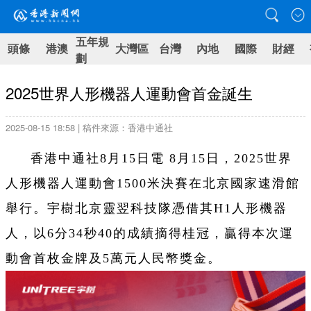
五年規
頭條
港澳
大灣區
台灣
內地
國際
財經
劃
2025世界人形機器人運動會首金誕生
2025-08-15 18:58 | 稿件來源：香港中通社
香港中通社8月15日電 8月15日，2025世界
人形機器人運動會1500米決賽在北京國家速滑館
舉行。宇樹北京靈翌科技隊憑借其H1人形機器
人，以6分34秒40的成績摘得桂冠，贏得本次運
動會首枚金牌及5萬元人民幣獎金。