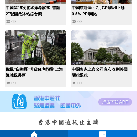
中國第16次北冰洋考察隊“雪龍
中國統計局：7月CPI溫和上漲
2”號開啟冰站綜合調
0.5% PPI同比
08-09
08-09
颱風“白海豚”升級红色預警 上海
中國多家上市公司宣布收到美國
迎強風暴雨
關稅退稅
08-09
08-09