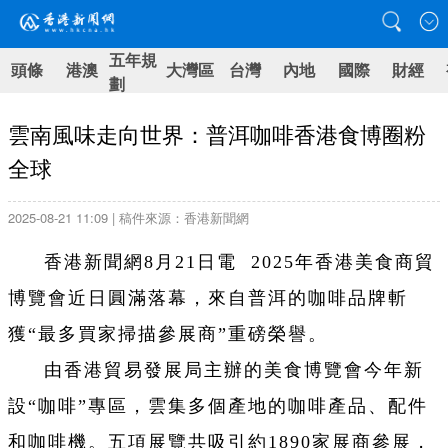
五年規
頭條
港澳
大灣區
台灣
內地
國際
財經
劃
雲南風味走向世界：普洱咖啡香港食博圈粉
全球
2025-08-21 11:09 | 稿件來源：香港新聞網
香港新聞網8月21日電 2025年香港美食商貿
博覽會近日圓滿落幕，來自普洱的咖啡品牌斬
獲“最多買家掃描參展商”重磅榮譽。
由香港貿易發展局主辦的美食博覽會今年新
設“咖啡”專區，雲集多個產地的咖啡產品、配件
和咖啡機。五項展覽共吸引約1890家展商參展，