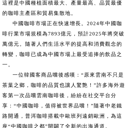
這裡是中國種植面積最大、產量最高、品質最優
的咖啡主產區和貿易集散地。
中國咖啡市場正在快速增長。2024年中國咖
啡行業市場規模為7893億元，預計2025年將突破
萬億元。隨著人們生活水平的提高和消費觀念的
轉變，咖啡已成為中國市場上最受追捧的飲品之
一。
一位韓國客商品嚐後感嘆：“原來雲南不只是
茶葉之鄉，咖啡的品質也讓人驚艶！”許多海外遊
客第一次品嚐雲南咖啡後，紛紛在社交平台分
享：“中國咖啡，值得被世界品嚐！”隨著中老鐵
路開通，普洱咖啡搭載中歐班列遠銷歐洲，為這
座“中國咖啡之都”開闢了全新的出海通道。