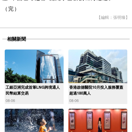
（完）
【編輯：張明臻】
相關新聞
工銀亞洲完成首筆LNG跨境通人
香港啟德醫院10月投入服務覆蓋
民幣結算交易
超過180萬人
08-06
08-06