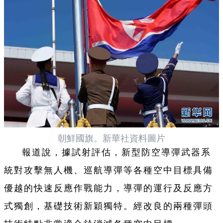
朝鮮國旗。新華社資料圖片
報道說，據試射評估，新型防空導彈武器系
統對攻擊無人機、巡航導彈等各種空中目標具備
優越的快速反應作戰能力，導彈的運行及反應方
式獨創，基礎技術新穎獨特。經改良的兩種彈頭