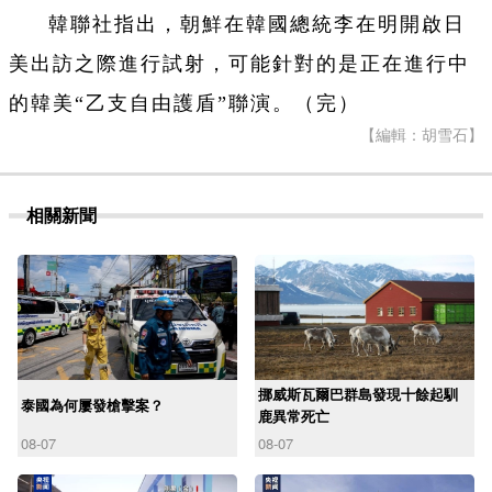
韓聯社指出，朝鮮在韓國總統李在明開啟日
美出訪之際進行試射，可能針對的是正在進行中
的韓美“乙支自由護盾”聯演。（完）
【編輯：胡雪石】
相關新聞
挪威斯瓦爾巴群島發現十餘起馴
泰國為何屢發槍擊案？
鹿異常死亡
08-07
08-07