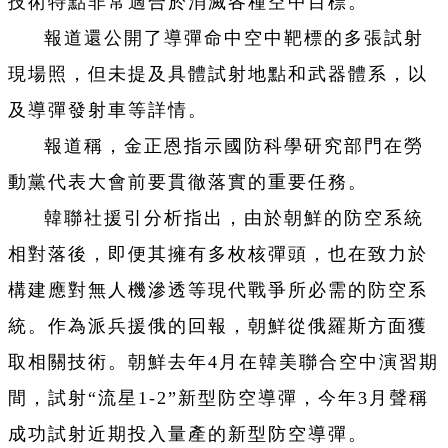
技術特點非常適合於消滅各種空中目標。
報道還公開了導彈命中空中靶標的多張試射
現場照，但未提及具體試射地點和武器體系，以
及導彈發射車等詳情。
報道稱，金正恩指示國防科學研究部門在勞
動黨代表大會前要貫徹落實的重要任務。
韓聯社援引分析指出，由於朝鮮的防空系統
相對落後，即便其擁有多枚核彈頭，也在致力於
構建應對無人機滲透等現代戰爭所必需的防空系
統。作為派兵援俄的回報，朝鮮從俄羅斯方面獲
取相關技術。朝鮮去年4月在韓美聯合空中演習期
間，試射“流星1-2”新型防空導彈，今年3月聲稱
成功試射近期投入量產的新型防空導彈。