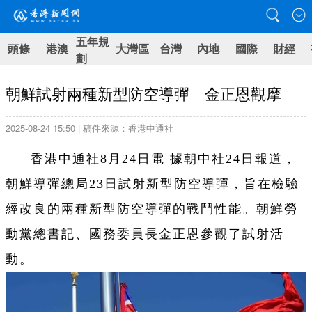
五年規
頭條
港澳
大灣區
台灣
內地
國際
財經
劃
朝鮮試射兩種新型防空導彈 金正恩觀摩
2025-08-24 15:50 | 稿件來源：香港中通社
香港中通社8月24日電 據朝中社24日報道，
朝鮮導彈總局23日試射新型防空導彈，旨在檢驗
經改良的兩種新型防空導彈的戰鬥性能。朝鮮勞
動黨總書記、國務委員長金正恩參觀了試射活
動。