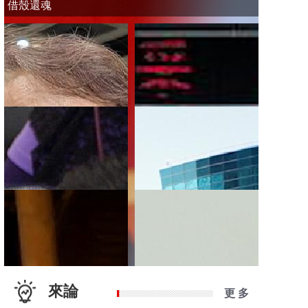
借殼還魂
來論
更 多