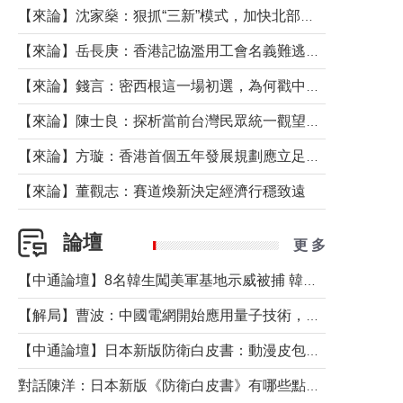
【來論】沈家燊：狠抓“三新”模式，加快北部都會區建設
【來論】岳長庚：香港記協濫用工會名義難逃法律制裁
【來論】錢言：密西根這一場初選，為何戳中了兩黨最痛的神經？
【來論】陳士良：探析當前台灣民眾統一觀望心態的深層成因
【來論】方璇：香港首個五年發展規劃應立足民生務實前行
【來論】董觀志：賽道煥新決定經濟行穩致遠
論壇
更 多
【中通論壇】8名韓生闖美軍基地示威被捕 韓國年輕人反美情緒從何而來？
【解局】曹波：中國電網開始應用量子技術，以後會不再停電嗎？
【中通論壇】日本新版防衛白皮書：動漫皮包藏不住軍國野心
對話陳洋：日本新版《防衛白皮書》有哪些點值得警惕？