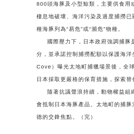
800頭海豚及小型鯨類，主要供食
棲息地破壞、海洋污染及過度捕撈已
種海豚列為“易危”或“瀕危”物種。
國際壓力下，日本政府強調捕豚
分，並承諾控制捕撈配額以保護海洋
Cove）曝光太地町捕獵場景後，全
日本採取更嚴格的保育措施，探索替
隨著抗議聲浪持續，動物權益組
會抵制日本海豚產品。太地町的捕豚
德的交鋒焦點。（完）