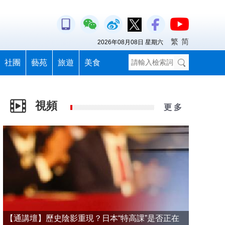
繁
简
2026年08月08日 星期六
社團
藝苑
旅遊
美食
視頻
更 多
【通講壇】歷史陰影重現？日本“特高課”是否正在