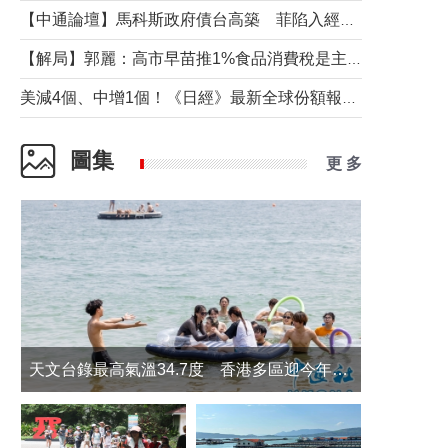
【中通論壇】馬科斯政府債台高築 菲陷入經濟困境與南海對抗惡循環？
【解局】郭麗：高市早苗推1%食品消費稅是主動作為還是被迫“飲鴆止渴”
美減4個、中增1個！《日經》最新全球份額報告透露了什麼？
圖集
更 多
天文台錄最高氣溫34.7度 香港多區迎今年最熱一天