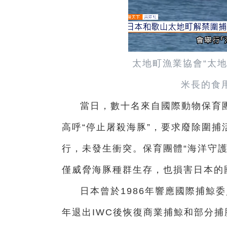
太地町漁業協會“太地
米長的食
當日，數十名來自國際動物保育
高呼“停止屠殺海豚”，要求廢除圍
行，未發生衝突。保育團體“海洋守護者”
僅威脅海豚種群生存，也損害日本的
日本曾於1986年響應國際捕鯨委
年退出IWC後恢復商業捕鯨和部分捕