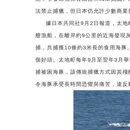
法禁止捕獵，但日本仍允許少數商業
據日本共同社9月2日報道，太地
艘漁船，在離岸約9公里的近海發現
捕，共捕獲10條約3米長的食用海
個好頭。太地町每年9月至翌年3月舉
捕被困海豚，該傳統捕獵方式因其殘
令海豚承受長時間恐懼與痛苦，違反