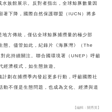
用或水族館展示。反對者指出，全球鯨豚數量因
顯著下降，國際自然保護聯盟（IUCN）將多
是地方傳統，僅佔全球鯨豚捕撈量的極少部
生態。儘管如此，紀錄片《海豚灣》（The
球對此持續關注。聯合國環境署（UNEP）呼籲
代經濟模式，如生態旅遊。
織計劃在捕撈季內發起更多行動，呼籲國際社
活動不僅是生態問題，也成為文化、經濟與道
【編輯：關秀英】