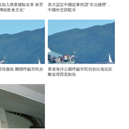
加入商業捕鯨名單 林芳
美方認定中國從事所謂“非法捕撈”，
傳統飲食文化”
中國外交部駁斥
部現傷痕 團體呼籲市民勿
香港海洋公園呼籲市民切勿出海近距
離追尋西貢鯨魚