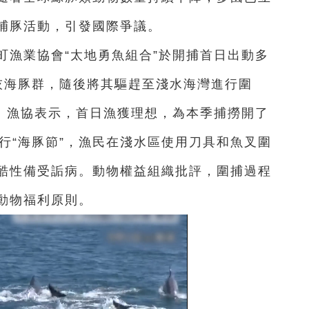
捕豚活動，引發國際爭議。
町漁業協會“太地勇魚組合”於開捕首日出動多
灰海豚群，隨後將其驅趕至淺水海灣進行圍
豚。漁協表示，首日漁獲理想，為本季捕撈開了
行“海豚節”，漁民在淺水區使用刀具和魚叉圍
酷性備受詬病。動物權益組織批評，圍捕過程
動物福利原則。