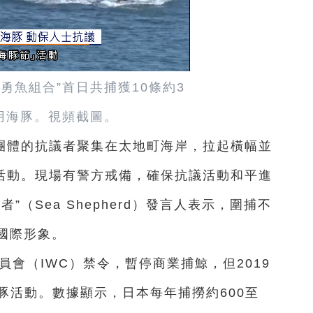
勇魚組合”首日共捕獲10條約3
用海豚。視頻截圖。
團體的抗議者聚集在太地町海岸，拉起橫幅並
捕活動。現場有警方戒備，確保抗議活動和平進
（Sea Shepherd）發言人表示，圍捕不
國際形象。
員會（IWC）禁令，暫停商業捕鯨，但2019
豚活動。數據顯示，日本每年捕撈約600至