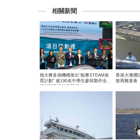
相關新聞
嶺大夥多個機構推出“鯨豚STEAM保
香港大澳擱
育計劃” 逾190名中學生參與製作全球
致再難進食
稀有朗氏喙鯨骨骼標本