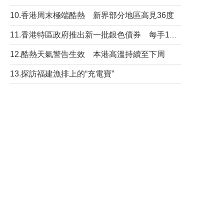
10.香港周末極端酷熱 新界部分地區高見36度
11.香港特區政府推出新一批銀色債券 每手1萬元保底息4.25厘
12.酷熱天氣警告生效 本港高溫持續至下周
13.探訪福建漁排上的“充電寶”