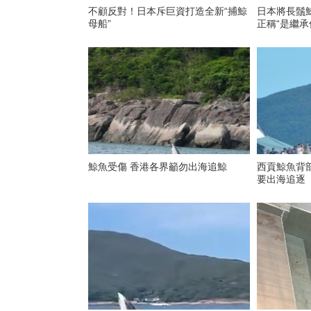
不顧反對！日本斥巨資打造全新“捕鯨
日本將長鬚鯨
母船”
正稱“是繼承
鯨魚受傷 香港各界籲勿出海追鯨
西貢鯨魚背
要出海追逐