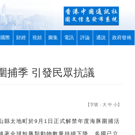
國際
財經
視頻
圖集
電訊
評論
通說
政府發佈
圍捕季 引發民眾抗議
【字號：
大
中
小
】
山縣太地町於9月1日正式解禁年度海豚圍捕活
隨著全球鯨豚類動物數量持續下降，多國已立