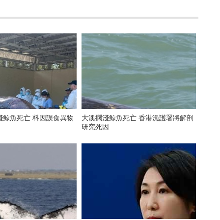
淺鯨魚死亡 料因誤食異物
大澳擱淺鯨魚死亡 香港漁護署將解剖
研究死因