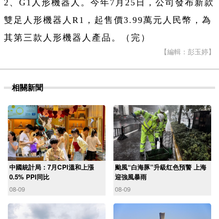
2、G1人形機器人。今年7月25日，公司發布新款
雙足人形機器人R1，起售價3.99萬元人民幣，為
其第三款人形機器人產品。（完）
【編輯：彭玉婷】
相關新聞
中國統計局：7月CPI溫和上漲
颱風“白海豚”升級红色預警 上海
0.5% PPI同比
迎強風暴雨
08-09
08-09