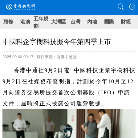
五年規
頭條
港澳
大灣區
台灣
內地
國際
財經
劃
中國科企宇樹科技擬今年第四季上市
2025-09-03 09:17 | 稿件來源：香港中通社
香港中通社9月2日電 中國科技企業宇樹科技
9月2日在社媒發布聲明指，計劃於今年10月至12
月向證券交易所提交首次公開募股（IPO）申請
文件，屆時將正式披露公司運營數據。