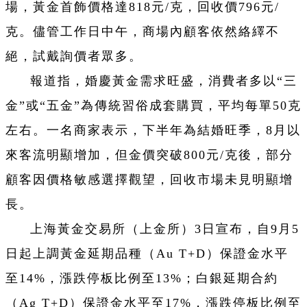
場，黃金首飾價格達818元/克，回收價796元/
克。儘管工作日中午，商場內顧客依然絡繹不
絕，試戴詢價者眾多。
報道指，婚慶黃金需求旺盛，消費者多以“三
金”或“五金”為傳統習俗成套購買，平均每單50克
左右。一名商家表示，下半年為結婚旺季，8月以
來客流明顯增加，但金價突破800元/克後，部分
顧客因價格敏感選擇觀望，回收市場未見明顯增
長。
上海黃金交易所（上金所）3日宣布，自9月5
日起上調黃金延期品種（Au T+D）保證金水平
至14%，漲跌停板比例至13%；白銀延期合約
（Ag T+D）保證金水平至17%，漲跌停板比例至