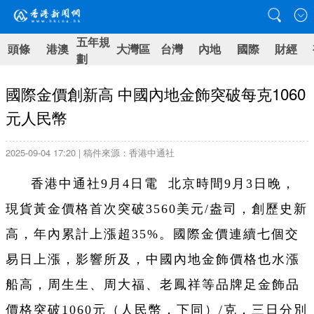
五年規
頭條
港澳
大灣區
台灣
內地
國際
財經
劃
國際金價創新高 中國內地金飾突破每克1060
元人民幣
2025-09-04 17:20 | 稿件來源：香港中通社
香港中通社9月4日電 北京時間9月3日晚，
現貨黃金價格首次突破3560美元/盎司，創歷史新
高，年內累計上漲超35%。國際金價連續七個交
易日上漲，影響所及，中國內地金飾價格也水漲
船高，周生生、周大福、老鳳祥等品牌足金飾品
價格突破1060元（人民幣，下同）/克，三日分別