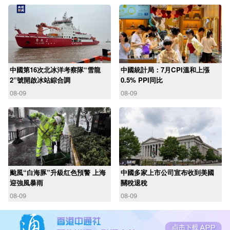
中國第16次北冰洋考察隊“雪龍
中國統計局：7月CPI溫和上漲
2”號開啟冰站綜合調
0.5% PPI同比
08-09
08-09
颱風“白海豚”升級红色預警 上海
中國多家上市公司宣布收到美國
迎強風暴雨
關稅退稅
08-09
08-09