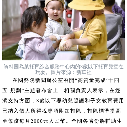
資料圖為某托育綜合服務中心內的3歲以下托育兒童在
玩耍。圖片來源：新華社
在國務院新聞辦公室召開“高質量完成‘十四
五’規劃”主題發布會上，相關負責人表示，在經
濟支持方面，3歲以下嬰幼兒照護和子女教育費用
已納入個人所得稅專項附加扣除，扣除標準提高
至每孩每月2000元人民幣。全國各省份將輔助生