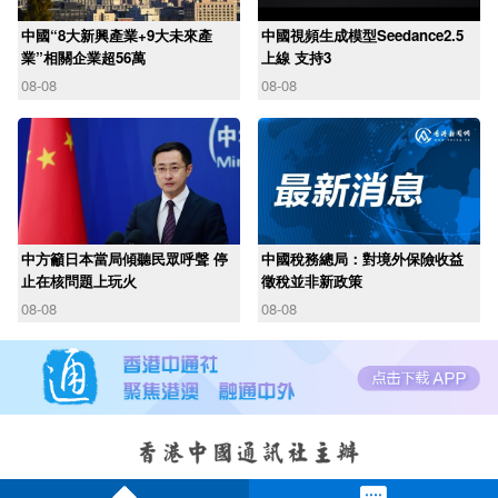
中國“8大新興產業+9大未來產
中國視頻生成模型Seedance2.5
業”相關企業超56萬
上線 支持3
08-08
08-08
中方籲日本當局傾聽民眾呼聲 停
中國稅務總局：對境外保險收益
止在核問題上玩火
徵稅並非新政策
08-08
08-08