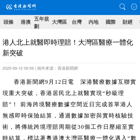
五年規
頭條
港澳
大灣區
台灣
內地
國際
財經
劃
港人北上就醫即時理賠！大灣區醫療一體化
新突破
2025-09-12 09:59 | 稿件來源：香港新聞網
香港新聞網9月12日電 深港醫療數據互聯實
現重大突破，香港居民北上就醫實現“秒級理
賠”！‌ 前海跨境醫療數據空間近日完成首單港人
無感即時保險結算，通過數據加密與實時核驗技
術，將傳統跨境理賠周期從30個工作日壓縮至實
時結算，標誌著粵港澳大灣區醫療一體化邁入“數