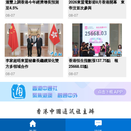
滙豐上調香港今年經濟增長預測
2026東盟電影節8月香港開幕 東
至4.5%
帝汶首次參與
08-07
08-07
李家超晤東盟秘書長繼續深化雙
香港恒生指數漲137.75點 報
方多領域合作
25668.03點
08-07
08-07